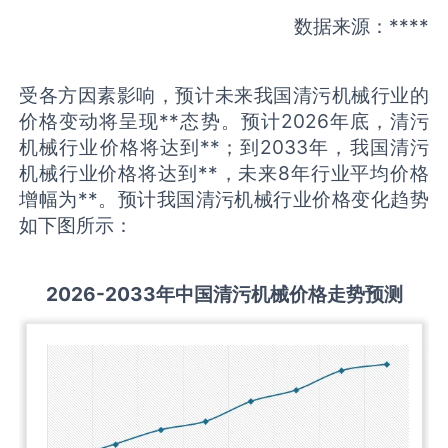
数据来源：****
受各方因素影响，预计未来我国清污机械行业的
价格变动将呈现**态势。预计2026年底，清污
机械行业价格将达到**；到2033年，我国清污
机械行业价格将达到**，未来8年行业平均价格
增幅为**。预计我国清污机械行业价格变化趋势
如下图所示：
2026-2033
年中国
清污机械
价格走势预测