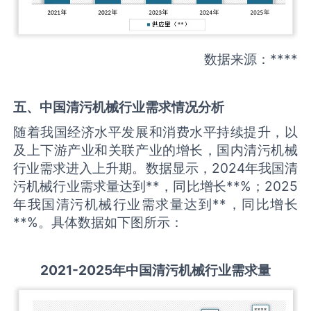
数据来源：****
五、中国
清污机械
行业需求情况分析
随着我国经济水平发展和消费水平持续提升，以
及上下游产业和关联产业的增长，国内清污机械
行业需求进入上升期。数据显示，2024年我国清
污机械行业需求量达到**，同比增长**%；2025
年我国清污机械行业需求量达到**，同比增长
**%。具体数据如下图所示：
2021-2025
年中国
清污机械
行业需求量