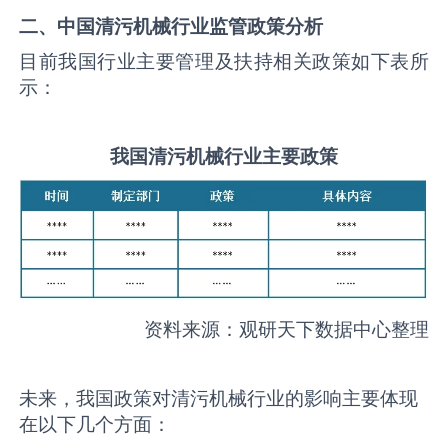
二、中国
清污机械
行业监管政策分析
目前我国行业主要管理及扶持相关政策如下表所
示：
我国
清污机械
行业主要政策
资料来源：观研天下数据中心整理
未来，我国政策对清污机械行业的影响主要体现
在以下几个方面：