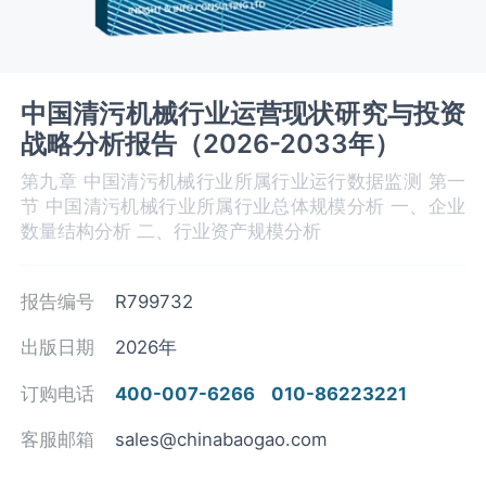
中国清污机械行业运营现状研究与投资
战略分析报告（2026-2033年）
第九章 中国清污机械‌‌‌行业所属行业运行数据监测 第一
节 中国清污机械‌‌‌行业所属行业总体规模分析 一、企业
数量结构分析 二、行业资产规模分析
报告编号
R799732
出版日期
2026年
订购电话
400-007-6266
010-86223221
客服邮箱
sales@chinabaogao.com