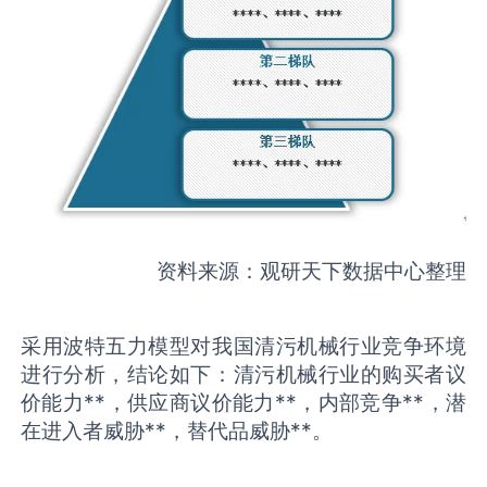
资料来源：观研天下数据中心整理
采用波特五力模型对我国清污机械行业竞争环境
进行分析，结论如下：清污机械行业的购买者议
价能力**，供应商议价能力**，内部竞争**，潜
在进入者威胁**，替代品威胁**。