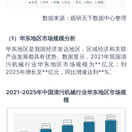
数据来源：观研天下数据中心整理
（
1
）华东地区市场规模分析
华东地区是我国经济发达地区，区域经济和关联
产业发展都具有优势。数据显示，2021年我国清
污机械行业华东地区市场规模为**亿元；到
2025年增长至**亿元，同比增速达到**%。
2021-2025
年中国
清污机械
行业华东地区市场规
模