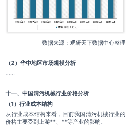
数据来源：观研天下数据中心整理
（
2
）华中地区市场规模分析
……
十一、中国
清污机械
行业价格分析
（
1
）行业成本结构
从行业成本结构来看，目前我国清污机械行业的
价格主要受到上游**、**等产业的影响。