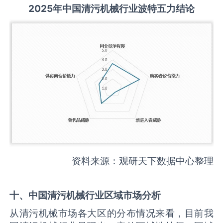
2025
年中国
清污机械
行业波特五力结论
资料来源：观研天下数据中心整理
十、中国
清污机械
行业区域市场分析
从清污机械市场各大区的分布情况来看，目前我