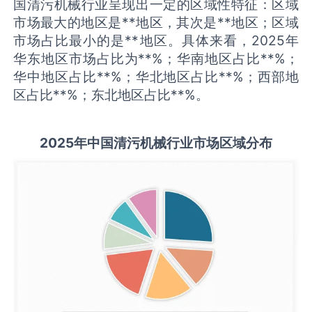
国清污机械行业呈现出一定的区域性特征：区域
市场最大的地区是**地区，其次是**地区；区域
市场占比最小的是**地区。具体来看，2025年
华东地区市场占比为**%；华南地区占比**%；
华中地区占比**%；华北地区占比**%；西部地
区占比**%；东北地区占比**%。
2025
年中国
清污机械
行业市场区域分布