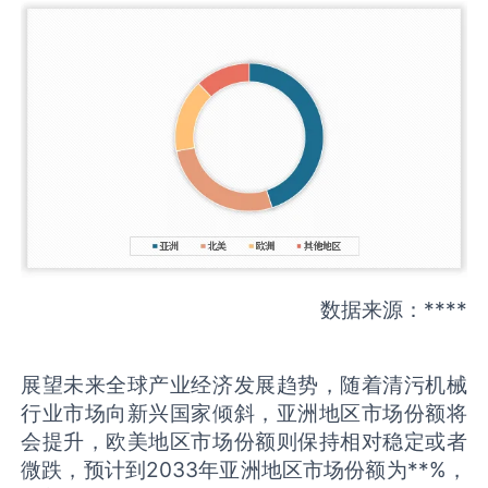
数据来源：****
展望未来全球产业经济发展趋势，随着清污机械
行业市场向新兴国家倾斜，亚洲地区市场份额将
会提升，欧美地区市场份额则保持相对稳定或者
微跌，预计到2033年亚洲地区市场份额为**%，