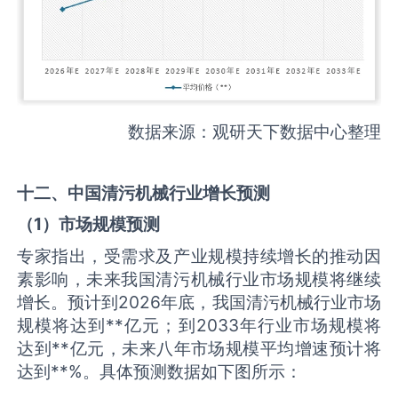
数据来源：观研天下数据中心整理
十二、中国
清污机械
行业增长预测
（
1
）市场规模预测
专家指出，受需求及产业规模持续增长的推动因
素影响，未来我国清污机械行业市场规模将继续
增长。预计到2026年底，我国清污机械行业市场
规模将达到**亿元；到2033年行业市场规模将
达到**亿元，未来八年市场规模平均增速预计将
达到**%。具体预测数据如下图所示：