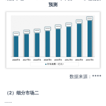
预测
数据来源：****
（
2
）细分市场二
……