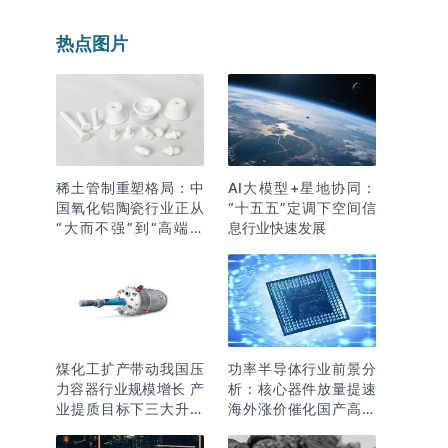
热点图片
稀土管制重塑格局：中
AI大模型+星地协同：
国氧化铝陶瓷行业正从
“十五五”定调下空间信
“大而不强”到“高端突
息行业快速发展
围”
煤化工扩产带动我国压
功率半导体行业前景分
力容器行业规模增长 产
析：核心器件放量提速
业提质目标下三大升级
海外涨价催化国产高端
逻辑明确
化突围