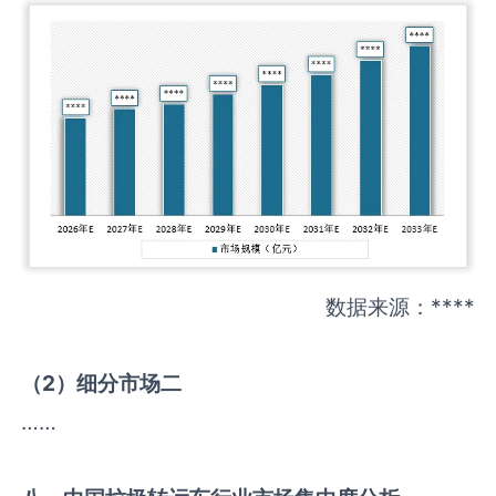
数据来源：****
（
2
）细分市场二
……