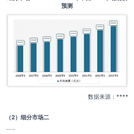
预测
数据来源：****
（
2
）细分市场二
……