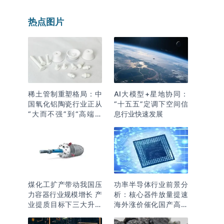
热点图片
稀土管制重塑格局：中
AI大模型+星地协同：
国氧化铝陶瓷行业正从
“十五五”定调下空间信
“大而不强”到“高端突
息行业快速发展
围”
煤化工扩产带动我国压
功率半导体行业前景分
力容器行业规模增长 产
析：核心器件放量提速
业提质目标下三大升级
海外涨价催化国产高端
逻辑明确
化突围