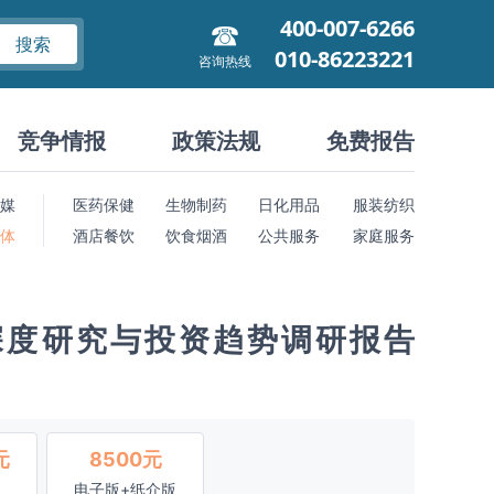
400-007-6266
搜索
010-86223221
咨询热线
竞争情报
政策法规
免费报告
媒
医药保健
生物制药
日化用品
服装纺织
 体
酒店餐饮
饮食烟酒
公共服务
家庭服务
深度研究与投资趋势调研报告
元
8500元
电子版+纸介版