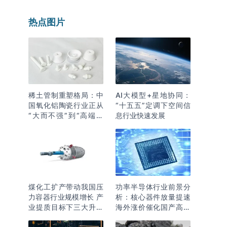
热点图片
稀土管制重塑格局：中
AI大模型+星地协同：
国氧化铝陶瓷行业正从
“十五五”定调下空间信
“大而不强”到“高端突
息行业快速发展
围”
煤化工扩产带动我国压
功率半导体行业前景分
力容器行业规模增长 产
析：核心器件放量提速
业提质目标下三大升级
海外涨价催化国产高端
逻辑明确
化突围