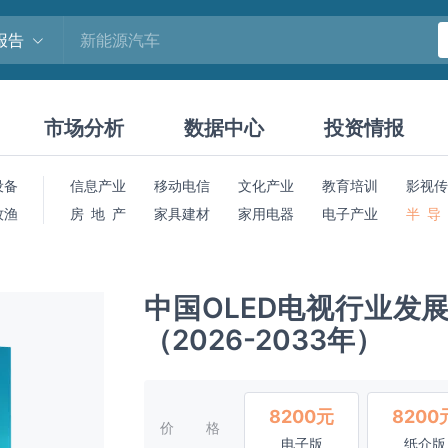
报告
市场分析
数据中心
投资情报
设备
信息产业
移动电信
文化产业
教育培训
影视传
牧渔
房 地 产
家具建材
家用电器
电子产业
半 导
中国OLED电视行业发
（2026-2033年）
8200元
8200
价格
电子版
纸介版