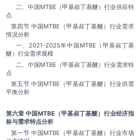
二、中国
MTBE
（甲基叔丁基醚）‌‌‌行业供应特
点
第四节 中国
MTBE
（甲基叔丁基醚）‌‌‌行业需求
情况分析
一、
2021-2025
年中国
MTBE
（甲基叔丁基
醚）‌‌‌行业需求规模
二、中国
MTBE
（甲基叔丁基醚）‌‌‌行业需求特
点
第五节 中国
MTBE
（甲基叔丁基醚）‌‌‌行业供需
平衡分析
第六章 中国
MTBE
（甲基叔丁基醚）
行业经济指
标与需求特点分析
第一节 中国
MTBE
（甲基叔丁基醚）‌‌‌行业市场