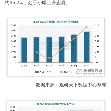
约65.2%，处于小幅上升态势。
数据来源：观研天下数据中心整理