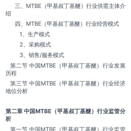
三、
MTBE
（甲基叔丁基醚）‌‌‌行业供需主体介
绍
四、
MTBE
（甲基叔丁基醚）‌‌‌行业经营模式
1、生产模式
2、采购模式
3、销售
/
服务模式
第二节 中国
MTBE
（甲基叔丁基醚）‌‌‌行业发展
历程
第三节 中国
MTBE
（甲基叔丁基醚）行业经济
地位分析
第二章 中国
MTBE
（甲基叔丁基醚）
行业监管分
析
第一节 中国
MTBE
（甲基叔丁基醚）‌‌‌行业监管