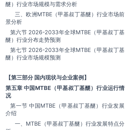
醚）‌‌‌行业市场规模与需求分析
三、欧洲
MTBE
（甲基叔丁基醚）‌‌‌行业市场前
景分析
第六节
2026-2033
年全球
MTBE
（甲基叔丁基
醚）‌‌‌行业分布走势预测
第七节
2026-2033
年全球
MTBE
（甲基叔丁基
醚）‌‌‌行业市场规模预测
【第三部分 国内现状与企业案例】
第五章 中国
MTBE
（甲基叔丁基醚）
行业运行情
况
第一节 中国
MTBE
（甲基叔丁基醚）‌‌‌行业发展
介绍
一、
MTBE
（甲基叔丁基醚）行业发展特点分