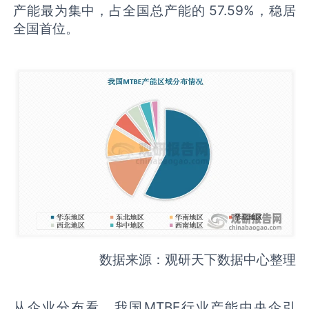
产能最为集中，占全国总产能的 57.59%，稳居
全国首位。
数据来源：观研天下数据中心整理
从企业分布看，我国MTBE行业产能由央企引