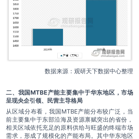
数据来源：观研天下数据中心整理
二
、我国MTBE
产能主要
集中于
华东地区，市场
呈现
央企引领、民营主导格局
从区域分布看，我国MTBE产能分布较广泛，当
前主要集中于东部沿海及资源禀赋突出的省份，
相关区域依托充足的原料供给与旺盛的终端市场
需求，形成了规模化的产能布局。其中华东地区