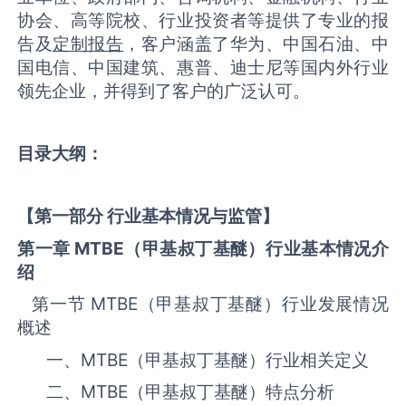
协会、高等院校、行业投资者等提供了专业的报
告及
定制报告
，客户涵盖了华为、中国石油、中
国电信、中国建筑、惠普、迪士尼等国内外行业
领先企业，并得到了客户的广泛认可。
目录大纲：
【第一部分 行业基本情况与监管】
第一章
MTBE
（甲基叔丁基醚）
行业基本情况介
绍
第一节
MTBE
（甲基叔丁基醚）‌‌‌行业发展情况
概述
一、
MTBE
（甲基叔丁基醚）‌‌‌行业相关定义
二、
MTBE
（甲基叔丁基醚）‌‌‌特点分析