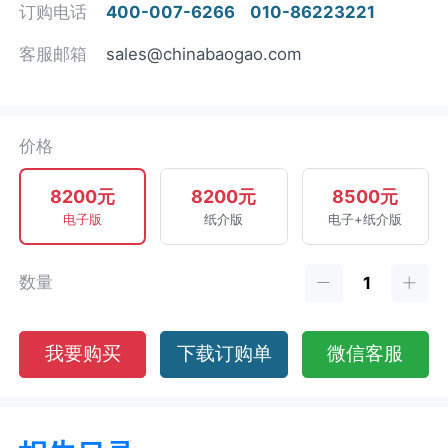
订购电话
400-007-6266
010-86223221
客服邮箱
sales@chinabaogao.com
价格
8200元
8200元
8500元
电子版
纸介版
电子+纸介版
数量
我要购买
下载订购单
微信客服