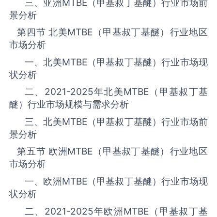
三、亚洲
MTBE
（甲基叔丁基醚）‌‌‌行业市场前
景分析
第四节 北美
MTBE
（甲基叔丁基醚）‌‌‌行业地区
市场分析
一、北美
MTBE
（甲基叔丁基醚）‌‌‌行业市场现
状分析
二、
2021-2025
年北美
MTBE
（甲基叔丁基
醚）‌‌‌行业市场规模与需求分析
三、北美
MTBE
（甲基叔丁基醚）‌‌‌行业市场前
景分析
第五节 欧洲
MTBE
（甲基叔丁基醚）‌‌‌行业地区
市场分析
一、欧洲
MTBE
（甲基叔丁基醚）‌‌‌行业市场现
状分析
二、
2021-2025
年欧洲
MTBE
（甲基叔丁基