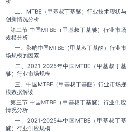
析
二、
MTBE
（甲基叔丁基醚）行业技术现状与
创新情况分析
第二节 中国
MTBE
（甲基叔丁基醚）‌‌‌行业市场
规模分析
一、影响中国
MTBE
（甲基叔丁基醚）‌‌‌行业市
场规模的因素
二、
2021-2025
年中国
MTBE
（甲基叔丁基
醚）‌‌‌行业市场规模
三、中国
MTBE
（甲基叔丁基醚）行业市场规
模数据解读
第三节 中国
MTBE
（甲基叔丁基醚）‌‌‌行业供应
情况分析
一、
2021-2025
年中国
MTBE
（甲基叔丁基
醚）‌‌‌行业供应规模