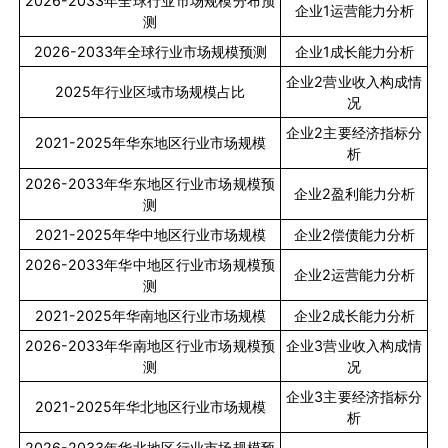
2026-2033
年全球行业市场规模分布预
企业
1
运营能力分析
测
2026-2033
年全球行业市场规模预测
企业
1
成长能力分析
企业
2
营业收入构成情
2025
年行业区域市场规模占比
况
企业
2
主要经济指标分
2021-2025
年华东地区行业市场规模
析
2026-2033
年华东地区行业市场规模预
企业
2
盈利能力分析
测
2021-2025
年华中地区行业市场规模
企业
2
偿债能力分析
2026-2033
年华中地区行业市场规模预
企业
2
运营能力分析
测
2021-2025
年华南地区行业市场规模
企业
2
成长能力分析
2026-2033
年华南地区行业市场规模预
企业
3
营业收入构成情
测
况
企业
3
主要经济指标分
2021-2025
年华北地区行业市场规模
析
2026-2033
年华北地区行业市场规模预