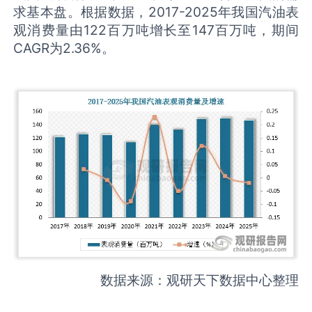
求基本盘。根据数据，2017-2025年我国汽油表
观消费量由122百万吨增长至147百万吨，期间
CAGR为2.36%。
数据来源：观研天下数据中心整理