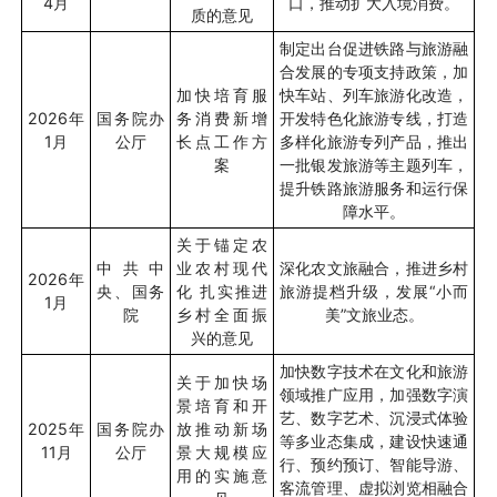
4
月
口，推动扩大入境消费。
质的意见
制定出台促进铁路与旅游融
合发展的专项支持政策，加
加快培育服
快车站、列车旅游化改造，
2026
年
国务院办
务消费新增
开发特色化旅游专线，打造
1
月
公厅
长点工作方
多样化旅游专列产品，推出
案
一批银发旅游等主题列车，
提升铁路旅游服务和运行保
障水平。
关于锚定农
中共中
业农村现代
深化农文旅融合，推进乡村
2026
年
央、国务
化 扎实推进
旅游提档升级，发展“小而
1
月
院
乡村全面振
美”文旅业态。
兴的意见
加快数字技术在文化和旅游
关于加快场
领域推广应用，加强数字演
景培育和开
艺、数字艺术、沉浸式体验
2025
年
国务院办
放推动新场
等多业态集成，建设快速通
11
月
公厅
景大规模应
行、预约预订、智能导游、
用的实施意
客流管理、虚拟浏览相融合