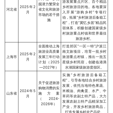
游发展重点片区、百个精品
掘潜力繁荣全
2025
年
2
乡村旅游目的地。各地要深
河北省
省文化和旅游
月
入开展
“
游购乡村
”
专项行
市场的若干措
动，拓展
“
乡村旅游后备箱工
施
程
”
，打造
“
冀忆乡居
”
精品民
宿体系，积极创建国家级乡
村旅游重点村镇和世界最佳
旅游乡村。
全面推动上海
打造郊区
“
一区一特
”
沪派江
旅游业高质量
南文旅项目，培育一批乡村
2025
年
2
上海市
发展三年行动
旅游重点村镇，推出一批五
月
计划（
2025
星级乡村民宿，创建临港滴
—2027
年）
水湖国家级旅游度假区。
实施
“
乡村旅游后备箱工
程
”
，引导各地结合乡村旅游
关于促进旅游
发展，依托当地特色果蔬、
购物消费的实
2024
年
5
米粮油、肉禽蛋、水产、中
山东省
施方案
月
草药等农副土特产品，大力
（
2024-
发展农副土特产品精深加工
2026
年）
产业，开发乡村旅游商品，
打造专属乡村农产品
IP
。