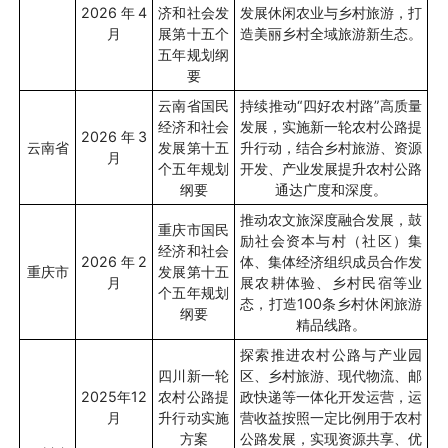
2026
年
4
济和社会发
发展休闲农业与乡村旅游，打
月
展第十五个
造美丽乡村全域旅游新生态。
五年规划纲
要
云南省国民
持续推动“四好农村路”高质量
经济和社会
发展，实施新一轮农村公路提
2026
年
3
云南省
发展第十五
升行动，结合乡村旅游、资源
月
个五年规划
开发、产业发展提升农村公路
纲要
通达广度和深度。
推动农文旅深度融合发展，鼓
重庆市国民
励社会资本与村（社区）集
经济和社会
2026
年
2
体、集体经济组织成员合作发
重庆市
发展第十五
月
展农耕体验、乡村民宿等业
个五年规划
态，打造
100
条乡村休闲旅游
纲要
精品线路。
探索推进农村公路与产业园
四川新一轮
区、乡村旅游、现代物流、邮
2025
年
12
农村公路提
政快递等一体化开发运营，运
月
升行动实施
营收益按照一定比例用于农村
方案
公路发展，实现资源共享、优