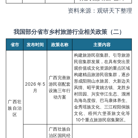
资料来源：观研天下整理
我国部分省市乡村旅游行业相关政策（二）
省市
发布时间
政策名称
主要内容
构建旅游民宿集群。引导旅游
民宿集群发展，在具有突出景
观价值或文化资源的重点区域
构建精品旅游民宿集群，逐步
广西完善旅
形成阳朔山水旅居、大新边关
2026
年
5
游民宿配套
风情、昭平黄姚古镇、龙胜乡
月
设施三年行
村田园、兴安华江生态、涠洲
动方案
岛海岛度假、巴马康体养生、
广西壮
金秀瑶族文化、三江程阳侗族
族自治
文化、梧州六堡茶旅文化等
区
10
个重点旅游民宿集聚区。
广西壮族自
治区国民经