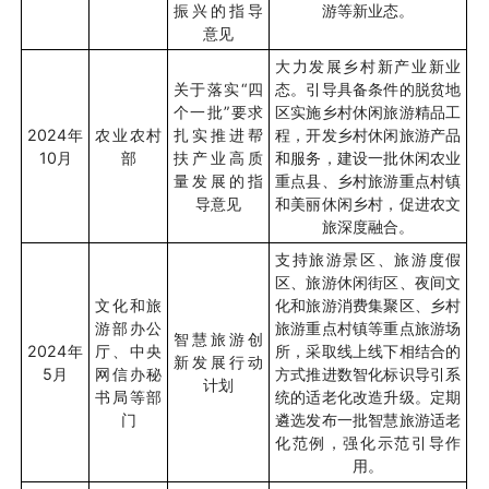
振兴的指导
游等新业态。
意见
大力发展乡村新产业新业
关于落实
“
四
态。引导具备条件的脱贫地
个一批
”
要求
区实施乡村休闲旅游精品工
2024
年
农业农村
扎实推进帮
程，开发乡村休闲旅游产品
10
月
部
扶产业高质
和服务，建设一批休闲农业
量发展的指
重点县、乡村旅游重点村镇
导意见
和美丽休闲乡村，促进农文
旅深度融合。
支持旅游景区、旅游度假
区、旅游休闲街区、夜间文
文化和旅
化和旅游消费集聚区、乡村
游部办公
旅游重点村镇等重点旅游场
智慧旅游创
2024
年
厅、中央
所，采取线上线下相结合的
新发展行动
5
月
网信办秘
方式推进数智化标识导引系
计划
书局等部
统的适老化改造升级。定期
门
遴选发布一批智慧旅游适老
化范例，强化示范引导作
用。