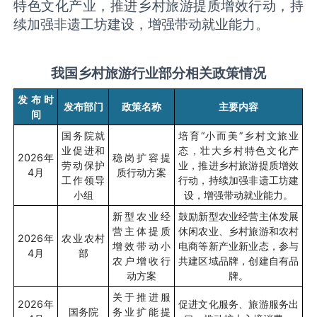
特色文化产业，推进乡村旅游提质增效行动，持
续加强非遗工坊建设，增强带动就业能力。
我国乡村旅游行业部分相关政策情况
发布时
发布部门
政策名称
主要内容
间
国务院就
培育“小而美”乡村文旅业
业促进和
态，壮大乡村特色文化产
2026
年
稳岗扩容提
劳动保护
业，推进乡村旅游提质增效
4
月
质行动方案
工作领导
行动，持续加强非遗工坊建
小组
设，增强带动就业能力。
新型农业经
鼓励新型农业经营主体发展
营主体提质
休闲农业、乡村旅游和农村
2026
年
农业农村
增效带动小
电商等新产业新业态，参与
4
月
部
农户增收行
共建区域品牌，创建自有品
动方案
牌。
关于推进服
2026
年
促进文化服务、旅游服务出
国务院
务业扩能提