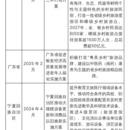
有海洋、生态、民族等鲜明个
案
性与主题特色的乡村旅游民
宿，打造一批省级乡村旅游度
假区和椰级乡村旅游点。
2027
年，金、银乡村民宿达
到
50
家，椰级乡村旅游点接
待游客超
1500
万人次，总花
费超
50
亿元。
广东省促进
积极打造
“
粤美乡村
”
旅游品
银发经济高
2025
年
2
牌，建设以中医药（南药）康
广东省
质量发展增
月
养为主题的省乡村旅游精品线
进老年人福
路。
祉实施方案
提升教育文旅医疗领域设备水
平。推动符合条件的高校、职
宁夏回族自
业院校保质保量配置并及时更
治区推动大
宁夏回
新先进教学及科研技术设备。
2024
年
4
规模设备更
族自治
推进
A
级景区（旅游度假
月
新和消费品
区
区）、文化演出企事业单位索
以旧换新实
道缆车、游乐设备、演艺设备
施方案