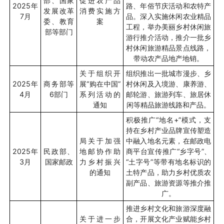
部、国家
促进农产品
2025
年
路、年俗节庆活动和农特产
发展改革
消费实施方
7
月
品。深入实施休闲农业精品
委、教育
案
工程，举办美丽乡村休闲旅
部等部门
游行推介活动，推介一批乡
村休闲旅游精品景点线路，
带动农产品地产地销。
关于组织开
组织推出一批城市漫步、乡
2025
年
商务部等
展
“
购在中国
”
村休闲及入境游、康养游、
4
月
6
部门
系列活动的
邮轮游、旅游列车、旅居休
通知
闲等精品旅游线路和产品。
积极推广“地名
+”
模式，支
持在乡村产业品牌宣传塑造
局关于加强
中融入地名元素，在邮政电
2025
年
民政部、
地邮协作助
商平台宣传推广
“
乡字号
”
、
3
月
国家邮政
力乡村振兴
“
土字号
”
等带有地名标识的
的通知
土特产品，助力乡村优质农
副产品、旅游资源等推介推
广。
推进乡村文化和旅游深度融
关于进一步
合，开展文化产业赋能乡村