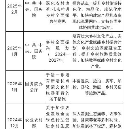
中共中
深化农村改
振兴试点，提升乡村旅游特
2025
年
央、国务
革
扎实推进
色化、精品化、规范化水
2
月
院
乡村全面振
平。加快构建农产品和农资
兴的意见
现代流通网络，支持各类主
体协同共建供应链。
培育壮大乡村文化产业，实
乡村全面振
施文化产业赋能乡村振兴计
中共中
2025
年
兴规划
划、乡村文旅深度融合工
央、国务
1
月
（
2024—
程，提升乡村旅游质量效
院
2027
年）
益，加快数字赋能乡村文化
产业。
于进一步培
育新增长点
丰富温泉、旅拍、房车、邮
2025
年
国务院办
繁荣文化和
轮、游轮、游艇、乡村民宿
1
月
公厅
旅游消费的
等旅游产品。
若干措施
关于加快农
业发展全面
深入发掘生态涵养、农事体
2024
年
农业农村
绿色转型促
验、健康养老等多种功能，
12
月
部
进乡村生态
加快发展林下经济、森林旅