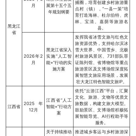
捕圈，培育创建乡村旅游重
月
展第十五个五
点村（镇），“一县一策”培
年规划纲要
育打造海林、杜尔伯特、虎
林、宝清、嘉荫等旅游名
黑龙江
县。
省
发挥我省冰雪文旅与红色文
旅资源优势，支持哈尔滨冰
黑龙江省深入
雪大世界、中国雪乡、北极
2026
年
2
实施“人工智
村旅游风景区、
731
部队罪
月
能
+”
行动的实
证陈列馆、省博物馆等重点
施方案
旅游景区及文博场馆深度拓
展智慧文旅应用场景，发展
壮大龙江特色智能文旅
IP
。
依托
“
云游江西
”
平台，汇聚
文化、旅游、文物等优质文
江西省
“
人工
2025
年
旅数据，构建文旅大模型。
江西省
智能
+”
行动方
12
月
鼓励景区、文博场馆积极拓
案
展智能导览、
AI
行程助手等
服务。
关于持续推动
推进城乡客运与乡村旅游深