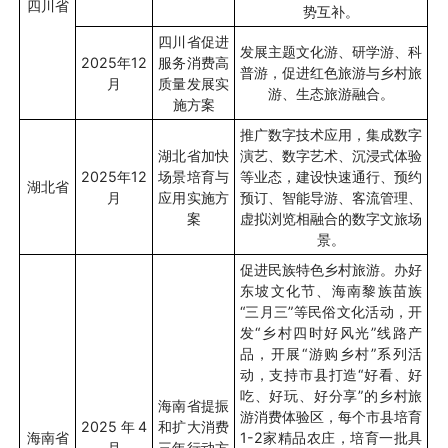
四川省
势互补。
四川省促进
发展主题文化游、研学游、科
2025
年
12
服务消费高
普游，促进红色旅游与乡村旅
月
质量发展实
游、生态旅游融合。
施方案
推广数字技术应用，集成数字
湖北省加快
演艺、数字艺术、沉浸式体验
2025
年
12
场景培育与
等业态，建设快速通行、预约
湖北省
月
应用实施方
预订、智能导游、客流管理、
案
虚拟浏览相融合的数字文旅场
景。
促进民族特色乡村旅游。办好
东坡文化节、海南黎族苗族
“
三月三
”
等民俗文化活动，开
发
“
乡村四时好风光
”
线路产
品，开展
“
游购乡村
”
系列活
动，支持市县打造
“
好看、好
吃、好玩、好分享
”
的乡村旅
海南省提振
游消费体验区，每个市县培育
2025
年
4
和扩大消费
海南省
1-2
家精品农庄，培育一批具
月
三年行动方