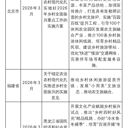
农村现代化扎
源，丰富产品供给，加强宣
2026
年
3
实做好
2026
北京市
传推介，打造具有首都辨识
月
年乡村全面振
度的乡村文旅
IP
。实施
“
百园
兴重点工作的
百线
”
提升工程，引导
100
个
实施方案
休闲农业园区发展农文旅融
合产业，推介
100
条乡村旅
游休闲线路。培育乡村精品
民宿。建设乡村旅游驿站，
优化
“
快进
”“
慢游
”
交通网络，
完善停车场等配套服务设
施。
关于锚定农业
农村现代化扎
推动乡村休闲旅游提质升
2026
年
3
福建省
实推进乡村全
级，发展“小而美”文旅业
月
面振兴的实施
态，推动农文旅融合。
意见
开展文化产业赋能乡村振兴
试点，推出“乡村四时好风
光”精品线路，办好“冷水鱼·
黑龙江省国民
冬捕季”，培育“百湖开捕”冬
2026
年
3
经济和社会发