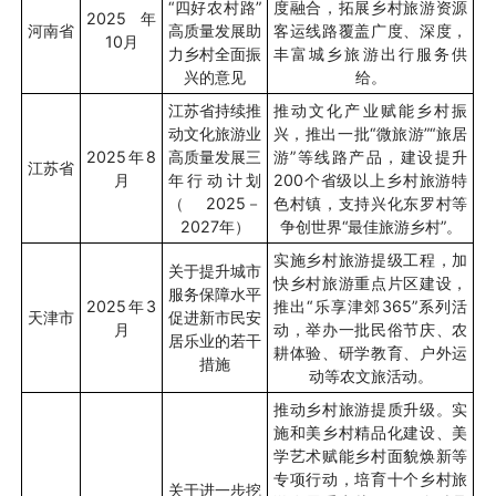
“四好农村路”
度融合，拓展乡村旅游资源
2025
年
河南省
高质量发展助
客运线路覆盖广度、深度，
10
月
力乡村全面振
丰富城乡旅游出行服务供
兴的意见
给。
江苏省持续推
推动文化产业赋能乡村振
动文化旅游业
兴，推出一批“微旅游”“旅居
2025
年
8
高质量发展三
游”等线路产品，建设提升
江苏省
月
年行动计划
200
个省级以上乡村旅游特
（
2025
－
色村镇，支持兴化东罗村等
2027
年）
争创世界
“
最佳旅游乡村
”
。
实施乡村旅游提级工程，加
关于提升城市
快乡村旅游重点片区建设，
服务保障水平
2025
年
3
推出
“
乐享津郊
365”
系列活
天津市
促进新市民安
月
动，举办一批民俗节庆、农
居乐业的若干
耕体验、研学教育、户外运
措施
动等农文旅活动。
推动乡村旅游提质升级。实
施和美乡村精品化建设、美
学艺术赋能乡村面貌焕新等
专项行动，培育十个乡村旅
关于进一步挖