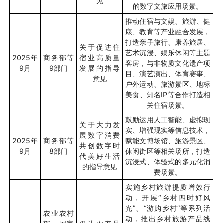
见
的数字文旅应用场景。
推动住宿与文娱、旅游、健
康、教育等产业融合发展，
打造亲子旅行、康养旅居、
关于促进住
艺术沉浸、娱乐休闲等主题
2025
年
商务部等
宿业高质量
客房，与非物质文化遗产项
9
月
9
部门
发展的指导
目、演艺演出、体育赛事、
意见
户外运动、旅游景区、地标
美食、知名
IP
等合作打造相
关住宿场景。
鼓励运用人工智能、虚拟现
关于大力发
实、增强现实等信息技术，
展数字消费
2025
年
商务部等
赋能文博场馆、旅游景区、
共创数字时
9
月
8
部门
休闲街区等相关场所，打造
代美好生活
沉浸式、体验式的多元化消
的指导意见
费场景。
实施乡村旅游提质增效行
动，开展“乡村四时好风
光”、“游购乡村”等系列活
农业农村
动，推出乡村旅游产品线