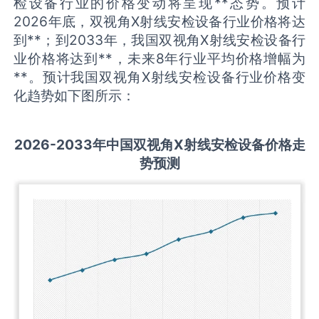
检设备行业的价格变动将呈现**态势。预计
2026年底，双视角X射线安检设备行业价格将达
到**；到2033年，我国双视角X射线安检设备行
业价格将达到**，未来8年行业平均价格增幅为
**。预计我国双视角X射线安检设备行业价格变
化趋势如下图所示：
2026-2033
年中国
双视角X射线安检设备
价格走
势预测