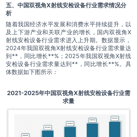
五、中国
双视角X射线安检设备
行业需求情况分
析
随着我国经济水平发展和消费水平持续提升，以
及上下游产业和关联产业的增长，国内双视角X
射线安检设备行业需求进入上升期。数据显示，
2024年我国双视角X射线安检设备行业需求量达
到**，同比增长**%；2025年我国双视角X射线
安检设备行业需求量达到**，同比增长**%。具
体数据如下图所示：
2021-2025
年中国
双视角X射线安检设备
行业需
求量