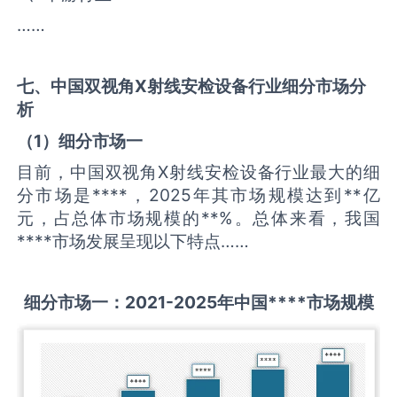
……
七、中国
双视角X射线安检设备
行业细分市场分
析
（
1
）细分市场一
目前，中国双视角X射线安检设备行业最大的细
分市场是****，2025年其市场规模达到**亿
元，占总体市场规模的**%。总体来看，我国
****市场发展呈现以下特点……
细分市场一：
2021-2025
年中国
****
市场规模