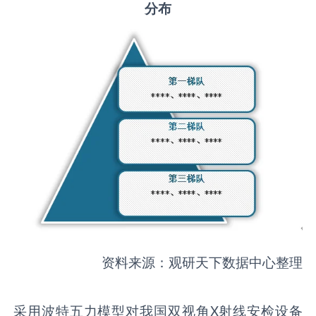
分布
资料来源：观研天下数据中心整理
采用波特五力模型对我国双视角X射线安检设备