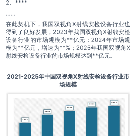
2、****
……
在此契机下，我国双视角X射线安检设备行业也
得到了良好发展，2023年我国双视角X射线安检
设备行业的市场规模为**亿元；2024年市场规
模为**亿元，增速为**%；2025年我国双视角X
射线安检设备行业的市场规模达到**亿元。
2021-2025
年中国
双视角X射线安检设备
行业市
场规模