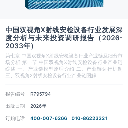
中国双视角X射线安检设备行业发展深
度分析与未来投资调研报告（2026-
2033年）
第七章 中国双视角X射线安检设备行业产业链及细分市
场分析 第一节 中国双视角X射线安检设备‌‌‌行业产业链
综述 一、产业链模型原理介绍 二、产业链运行机制
三、双视角X射线安检设备‌‌‌行业产业链图解
报告编号
R795794
出版日期
2026年
订购电话
400-007-6266
010-86223221