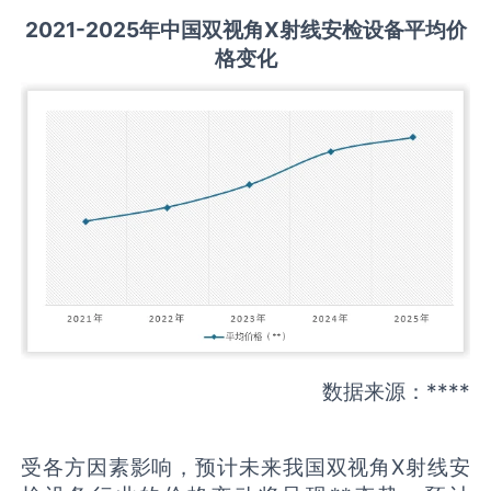
2021-2025
年中国
双视角X射线安检设备
平均价
格变化
数据来源：****
受各方因素影响，预计未来我国双视角X射线安