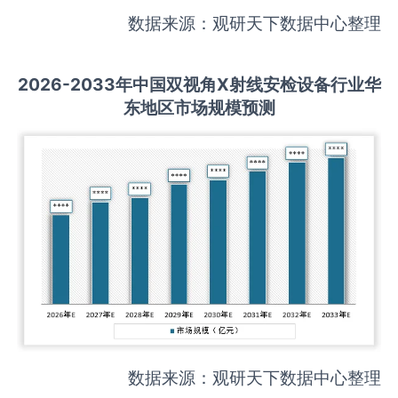
数据来源：观研天下数据中心整理
2026-2033
年中国
双视角X射线安检设备
行业华
东地区市场规模预测
数据来源：观研天下数据中心整理