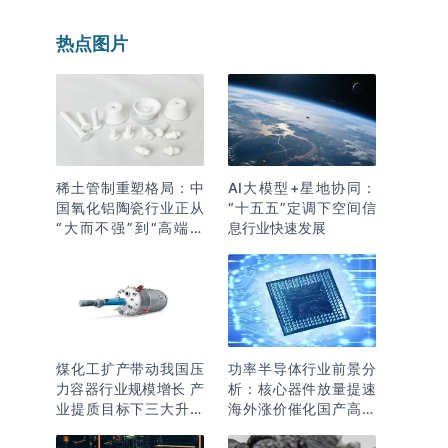
热点图片
稀土管制重塑格局：中
AI大模型+星地协同：
国氧化铝陶瓷行业正从
“十五五”定调下空间信
“大而不强”到“高端突
息行业快速发展
围”
煤化工扩产带动我国压
功率半导体行业前景分
力容器行业规模增长 产
析：核心器件放量提速
业提质目标下三大升级
海外涨价催化国产高端
逻辑明确
化突围