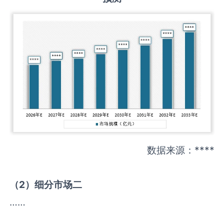
数据来源：****
（
2
）细分市场二
……