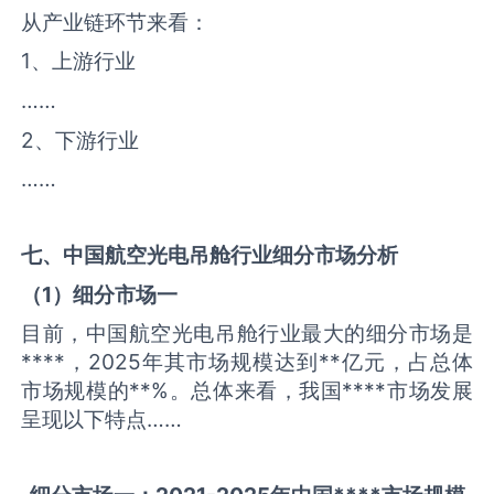
从产业链环节来看：
1、上游行业
……
2、下游行业
……
七、中国
航空光电吊舱
行业细分市场分析
（
1
）细分市场一
目前，中国航空光电吊舱行业最大的细分市场是
****，2025年其市场规模达到**亿元，占总体
市场规模的**%。总体来看，我国****市场发展
呈现以下特点……