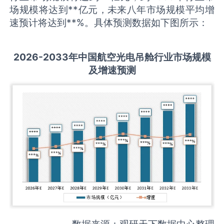
场规模将达到**亿元，未来八年市场规模平均增
速预计将达到**%。具体预测数据如下图所示：
2026-2033
年中国
航空光电吊舱
行业市场规模
及增速预测
数据来源：观研天下数据中心整理