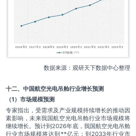
数据来源：观研天下数据中心整理
十二、中国
航空光电吊舱
行业增长预测
（
1
）市场规模预测
专家指出，受需求及产业规模持续增长的推动因
素影响，未来我国航空光电吊舱行业市场规模将
继续增长。预计到2026年底，我国航空光电吊舱
行业市场规模将达到**亿元；到2033年行业市