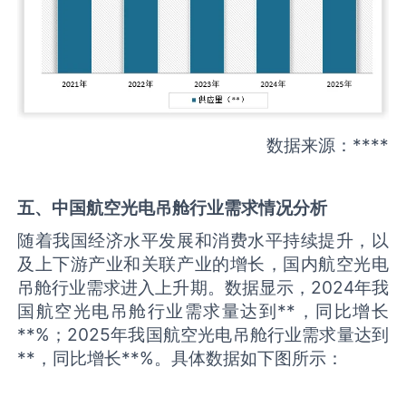
数据来源：****
五、中国
航空光电吊舱
行业需求情况分析
随着我国经济水平发展和消费水平持续提升，以
及上下游产业和关联产业的增长，国内航空光电
吊舱行业需求进入上升期。数据显示，2024年我
国航空光电吊舱行业需求量达到**，同比增长
**%；2025年我国航空光电吊舱行业需求量达到
**，同比增长**%。具体数据如下图所示：