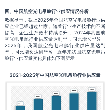
四、中国
航空光电吊舱
行业供应情况分析
数据显示，截止2025年全国航空光电吊舱行业供
应企业已经超过**家。随着行业生产技术的不断
提高，企业生产效率持续提升， 2024年我国航
空光电吊舱行业供应量达到**，同比增长**%；
2025年，我国航空光电吊舱行业供应量达到
**，同比增长达到**%。近年来我国航空光电吊
舱行业供应量变化具体如下图所示：
2021-2025
年中国
航空光电吊舱
行业供应量