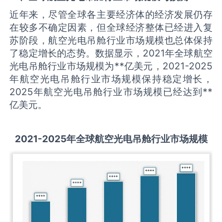
近年来，尽管全球各主要经济体的经济发展仍存
在较多不确定因素，但全球经济整体已经进入复
苏阶段，航空光电吊舱行业市场规模也总体保持
了稳定增长的态势。数据显示，2021年全球航空
光电吊舱行业市场规模为**亿美元，2021-2025
年航空光电吊舱行业市场规模保持稳定增长，
2025年航空光电吊舱行业市场规模已经达到**
亿美元。
2021-2025
年全球
航空光电吊舱
行业市场规模