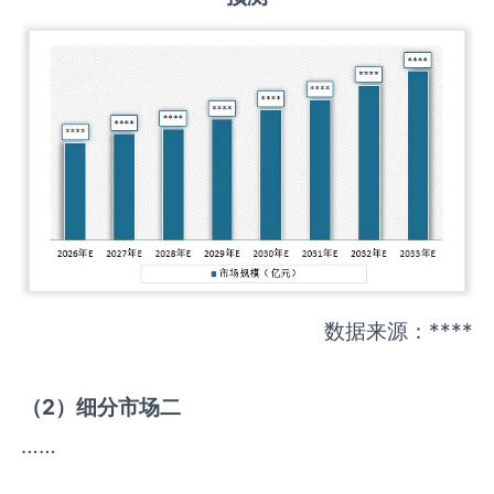
数据来源：****
（
2
）细分市场二
……