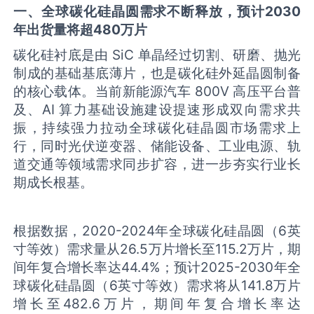
一
、
全球碳化硅
晶圆需求
不断释放
，预计
2030
年
出货量将超
480万片
碳化硅衬底是由 SiC 单晶经过切割、研磨、抛光
制成的基础基底薄片，也是碳化硅外延晶圆制备
的核心载体。当前新能源汽车 800V 高压平台普
及、AI 算力基础设施建设提速形成双向需求共
振，持续强力拉动全球碳化硅晶圆市场需求上
行，同时光伏逆变器、储能设备、工业电源、轨
道交通等领域需求同步扩容，进一步夯实行业长
期成长根基。
根据数据，2020-2024年全球碳化硅晶圆（6英
寸等效）需求量从26.5万片增长至115.2万片，期
间年复合增长率达44.4%；预计2025-2030年全
球碳化硅晶圆（6英寸等效）需求将从141.8万片
增长至482.6万片，期间年复合增长率达