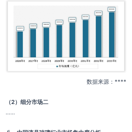
数据来源：****
（
2
）细分市场二
……