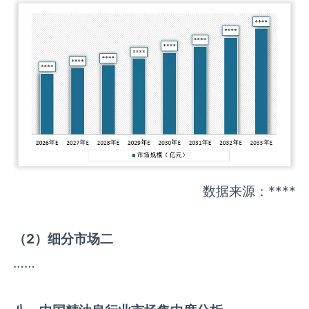
数据来源：****
（
2
）细分市场二
……