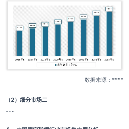
数据来源：****
（
2
）细分市场二
……