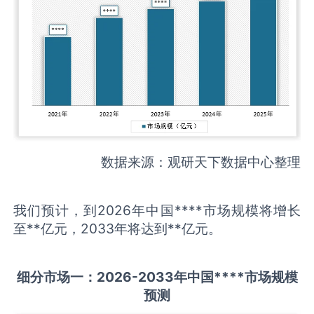
数据来源：观研天下数据中心整理
我们预计，到2026年中国****市场规模将增长
至**亿元，2033年将达到**亿元。
细分市场一：
202
6
-20
33年中国
****
市场规模
预测