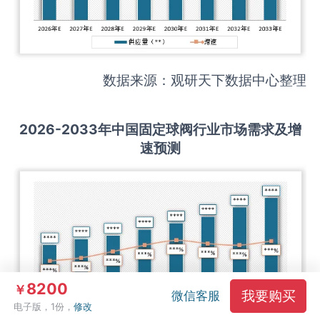
数据来源：观研天下数据中心整理
2026-2033
年中国
固定球阀
行业市场需求及增
速预测
8200
￥
我要购买
微信客服
电子版，1份，
修改