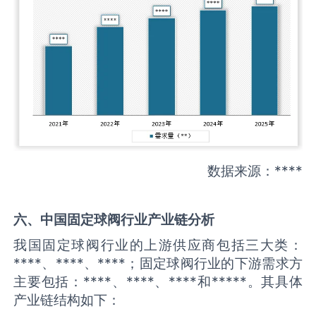
数据来源：****
六、中国
固定球阀
行业产业链分析
我国固定球阀行业的上游供应商包括三大类：
****、****、****；固定球阀行业的下游需求方
主要包括：****、****、****和*****。其具体
产业链结构如下：