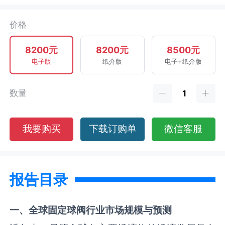
价格
8200元
8200元
8500元
电子版
纸介版
电子+纸介版
数量
我要购买
下载订购单
微信客服
报告目录
一、全球
固定球阀
行业市场规模与预测