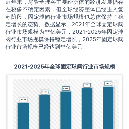
近年来，尽管全球各主要经济体的经济发展仍存
在较多不确定因素，但全球经济整体已经进入复
苏阶段，固定球阀行业市场规模也总体保持了稳
定增长的态势。数据显示，2021年全球固定球阀
行业市场规模为**亿美元，2021-2025年固定球
阀行业市场规模保持稳定增长，2025年固定球阀
行业市场规模已经达到**亿美元。
2021-2025
年全球
固定球阀
行业市场规模