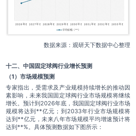
数据来源：观研天下数据中心整理
十二、中国
固定球阀
行业增长预测
（
1
）市场规模预测
专家指出，受需求及产业规模持续增长的推动因
素影响，未来我国固定球阀行业市场规模将继续
增长。预计到2026年底，我国固定球阀行业市场
规模将达到**亿元；到2033年行业市场规模将
达到**亿元，未来八年市场规模平均增速预计将
达到**%。具体预测数据如下图所示：