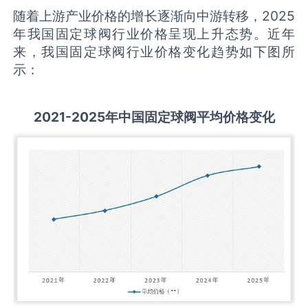
随着上游产业价格的增长逐渐向中游转移，2025
年我国固定球阀行业价格呈现上升态势。近年
来，我国固定球阀行业价格变化趋势如下图所
示：
2021-2025
年中国
固定球阀
平均价格变化