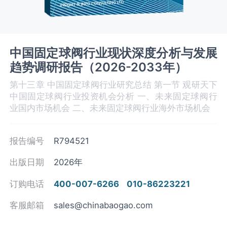
中国固定球阀行业现状深度分析与发展
趋势调研报告（2026-2033年）
第十三章 中国固定球阀行业研究总结 第一节 观研天下
中国固定球阀‌‌‌行业投资机会分析 一、未来固定球阀‌‌‌行
业国内市场机会 二、未来固定球阀行业海外市场机会
报告编号
R794521
出版日期
2026年
订购电话
400-007-6266
010-86223221
客服邮箱
sales@chinabaogao.com