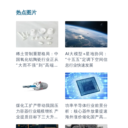
热点图片
稀土管制重塑格局：中
AI大模型+星地协同：
国氧化铝陶瓷行业正从
“十五五”定调下空间信
“大而不强”到“高端突
息行业快速发展
围”
煤化工扩产带动我国压
功率半导体行业前景分
力容器行业规模增长 产
析：核心器件放量提速
业提质目标下三大升级
海外涨价催化国产高端
逻辑明确
化突围