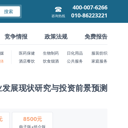
400-007-6266
搜索
010-86223221
咨询热线
竞争情报
政策法规
免费报告
媒
医药保健
生物制药
日化用品
服装纺织
 体
酒店餐饮
饮食烟酒
公共服务
家庭服务
业发展现状研究与投资前景预测
元
8500元
电子版+纸介版