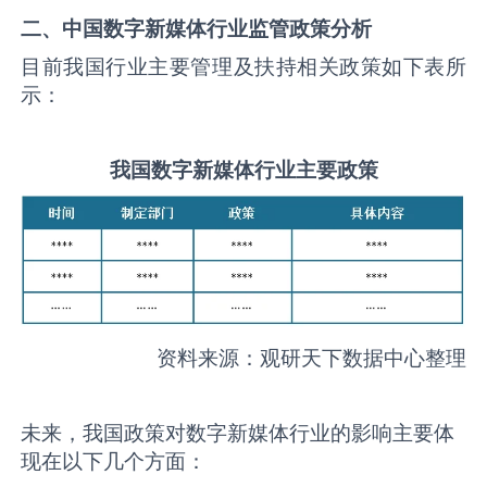
二、中国
数字新媒体
行业监管政策分析
目前我国行业主要管理及扶持相关政策如下表所
示：
我国
数字新媒体
行业主要政策
资料来源：观研天下数据中心整理
未来，我国政策对数字新媒体行业的影响主要体
现在以下几个方面：