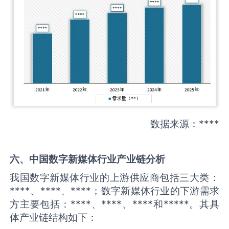
数据来源：****
六、中国
数字新媒体
行业产业链分析
我国数字新媒体行业的上游供应商包括三大类：
****、****、****；数字新媒体行业的下游需求
方主要包括：****、****、****和*****。其具
体产业链结构如下：