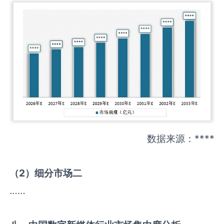
数据来源：****
（
2
）细分市场二
……