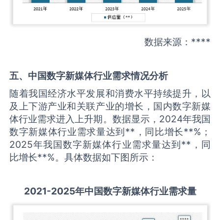
数据来源：****
五、中国
数字新媒体
行业需求情况分析
随着我国经济水平发展和消费水平持续提升，以
及上下游产业和关联产业的增长，国内数字新媒
体行业需求进入上升期。数据显示，2024年我国
数字新媒体行业需求量达到**，同比增长**%；
2025年我国数字新媒体行业需求量达到**，同
比增长**%。具体数据如下图所示：
2021-2025
年中国
数字新媒体
行业需求量