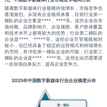
随着数字新媒体行业规模持续增长，市场竞争也
逐渐激烈。从现有企业格局来看，目前行业第一
梯队的企业主要是****、****等。这些企业在市
场份额、品牌影响力、企业规模、客户群体覆盖
和技术水平上都有较大的优势；行业第二梯队的
企业是****、*****等。这些企业尽管规模相对
较小，但已经具备了稳定的运营模式和持续增长
的空间，有冲击第一梯队企业的可能；行业第三
梯队的企业是****、****等。这些企业仍需要进
一步加强自身实力，提高企业竞争力。
2025
年中国
数字新媒体
行业企业梯度分布