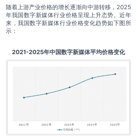
随着上游产业价格的增长逐渐向中游转移，2025
年我国数字新媒体行业价格呈现上升态势。近年
来，我国数字新媒体行业价格变化趋势如下图所
示：
2021-2025
年中国
数字新媒体
平均价格变化