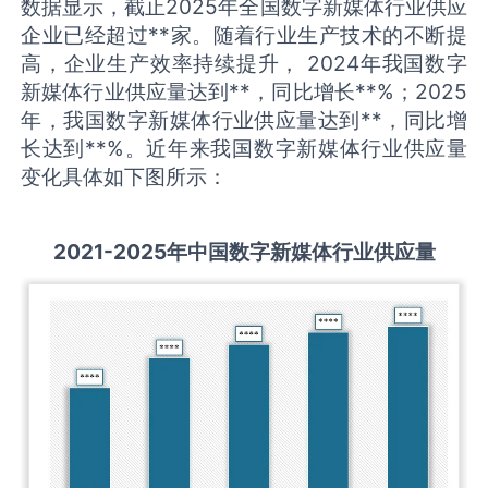
数据显示，截止2025年全国数字新媒体行业供应
企业已经超过**家。随着行业生产技术的不断提
高，企业生产效率持续提升， 2024年我国数字
新媒体行业供应量达到**，同比增长**%；2025
年，我国数字新媒体行业供应量达到**，同比增
长达到**%。近年来我国数字新媒体行业供应量
变化具体如下图所示：
2021-2025
年中国
数字新媒体
行业供应量