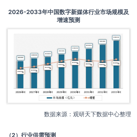
2026-2033
年中国
数字新媒体
行业市场规模及
增速预测
数据来源：观研天下数据中心整理
（
2
）
行业供需
预测