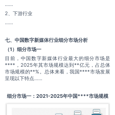
……
2、下游行业
……
七、中国
数字新媒体
行业细分市场分析
（
1
）细分市场一
目前，中国数字新媒体行业最大的细分市场是
****，2025年其市场规模达到**亿元，占总体
市场规模的**%。总体来看，我国****市场发展
呈现以下特点……
细分市场一：
2021-2025
年中国
****
市场规模