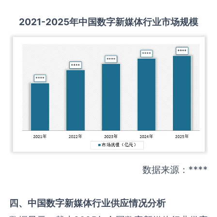
2021-2025
年中国
数字新媒体
行业市场规模
数据来源：****
四、中国
数字新媒体
行业供应情况分析