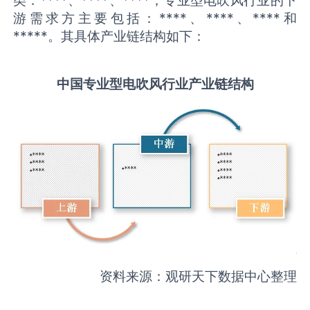
游需求方主要包括：****、****、****和
*****。其具体产业链结构如下：
中国
专业型电吹风
行业产业链结构
资料来源：观研天下数据中心整理