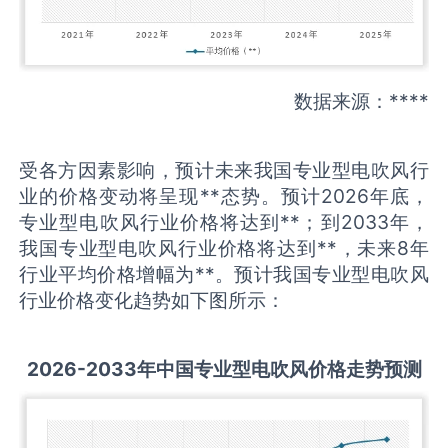
数据来源：****
受各方因素影响，预计未来我国专业型电吹风行
业的价格变动将呈现**态势。预计2026年底，
专业型电吹风行业价格将达到**；到2033年，
我国专业型电吹风行业价格将达到**，未来8年
行业平均价格增幅为**。预计我国专业型电吹风
行业价格变化趋势如下图所示：
2026-2033
年中国
专业型电吹风
价格走势预测