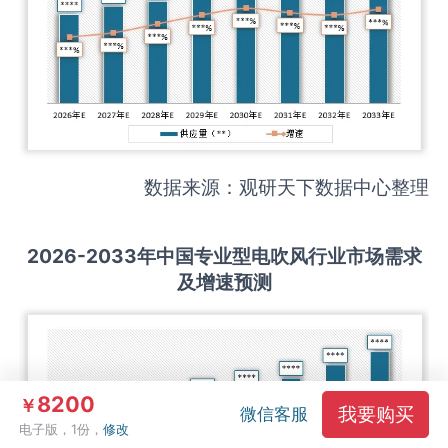
数据来源：观研天下数据中心整理
2026-2033
年中国
专业型电吹风
行业市场需求
及增速预测
8200
￥
我要购买
微信客服
电子版，1份，
修改