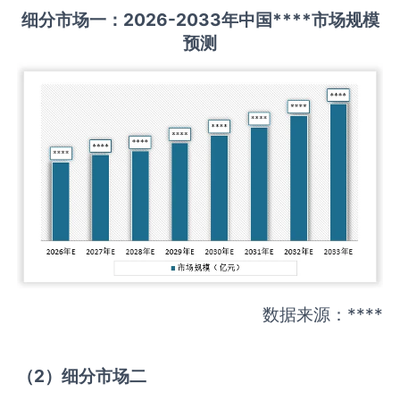
细分市场一：
202
6
-20
33年中国
****
市场规模
预测
数据来源：****
（
2
）细分市场二