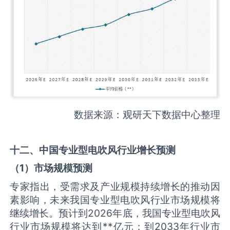
数据来源：观研天下数据中心整理
十二、中国
专业型电吹风
行业增长预测
（
1
）市场规模预测
专家指出，受需求及产业规模持续增长的推动因
素影响，未来我国专业型电吹风行业市场规模将
继续增长。预计到2026年底，我国专业型电吹风
行业市场规模将达到**亿元；到2033年行业市