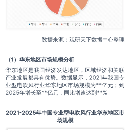
数据来源：观研天下数据中心整理
（
1
）华东地区市场规模分析
华东地区是我国经济发达地区，区域经济和关联
产业发展都具有优势。数据显示，2021年我国专
业型电吹风行业华东地区市场规模为**亿元；到
2025年增长至**亿元，同比增速达到**%。
2021-2025
年中国
专业型电吹风
行业华东地区市
场规模