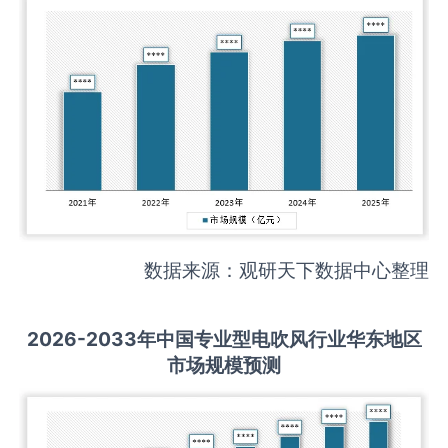
数据来源：观研天下数据中心整理
2026-2033
年中国
专业型电吹风
行业华东地区
市场规模预测