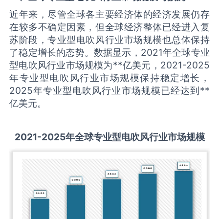
近年来，尽管全球各主要经济体的经济发展仍存
在较多不确定因素，但全球经济整体已经进入复
苏阶段，专业型电吹风行业市场规模也总体保持
了稳定增长的态势。数据显示，2021年全球专业
型电吹风行业市场规模为**亿美元，2021-2025
年专业型电吹风行业市场规模保持稳定增长，
2025年专业型电吹风行业市场规模已经达到**
亿美元。
2021-2025
年全球
专业型电吹风
行业市场规模