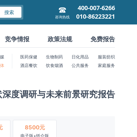
400-007-6266
搜索
010-86223221
咨询热线
竞争情报
政策法规
免费报告
媒
医药保健
生物制药
日化用品
服装纺织
 体
酒店餐饮
饮食烟酒
公共服务
家庭服务
状深度调研与未来前景研究报告
元
8500元
电子版+纸介版