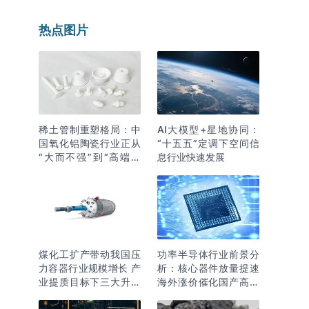
热点图片
稀土管制重塑格局：中
AI大模型+星地协同：
国氧化铝陶瓷行业正从
“十五五”定调下空间信
“大而不强”到“高端突
息行业快速发展
围”
煤化工扩产带动我国压
功率半导体行业前景分
力容器行业规模增长 产
析：核心器件放量提速
业提质目标下三大升级
海外涨价催化国产高端
逻辑明确
化突围