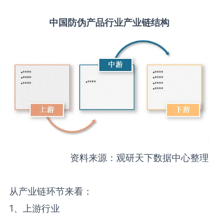
中国
防伪产品
行业产业链结构
资料来源：观研天下数据中心整理
从产业链环节来看：
1、上游行业