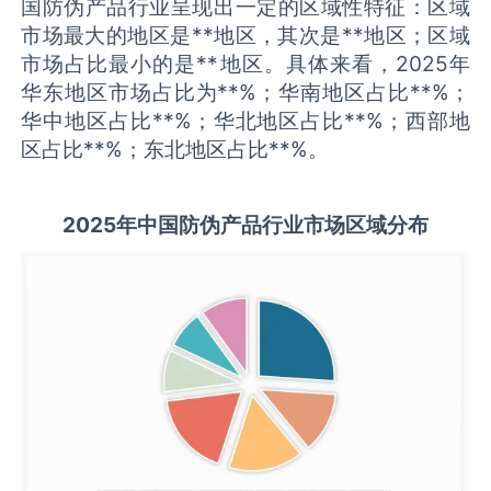
国防伪产品行业呈现出一定的区域性特征：区域
市场最大的地区是**地区，其次是**地区；区域
市场占比最小的是**地区。具体来看，2025年
华东地区市场占比为**%；华南地区占比**%；
华中地区占比**%；华北地区占比**%；西部地
区占比**%；东北地区占比**%。
2025
年中国
防伪产品
行业市场区域分布