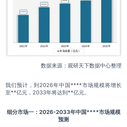
数据来源：观研天下数据中心整理
我们预计，到2026年中国****市场规模将增长
至**亿元，2033年将达到**亿元。
细分市场一：
202
6
-20
33年中国
****
市场规模
预测