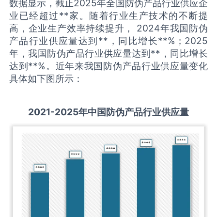
数据显示，截止2025年全国防伪产品行业供应企
业已经超过**家。随着行业生产技术的不断提
高，企业生产效率持续提升， 2024年我国防伪
产品行业供应量达到**，同比增长**%；2025
年，我国防伪产品行业供应量达到**，同比增长
达到**%。近年来我国防伪产品行业供应量变化
具体如下图所示：
2021-2025
年中国
防伪产品
行业供应量