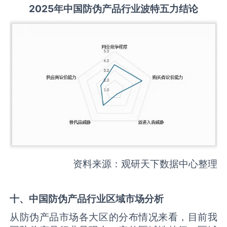
2025
年中国
防伪产品
行业波特五力结论
资料来源：观研天下数据中心整理
十、中国
防伪产品
行业区域市场分析
从防伪产品市场各大区的分布情况来看，目前我