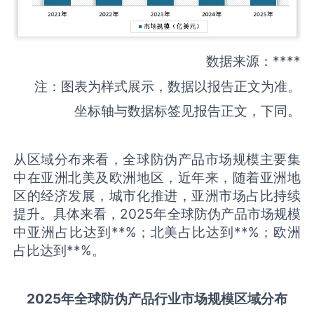
数据来源：****
注：图表为样式展示，数据以报告正文为准。
坐标轴与数据标签见报告正文，下同。
从区域分布来看，全球防伪产品市场规模主要集
中在亚洲北美及欧洲地区，近年来，随着亚洲地
区的经济发展，城市化推进，亚洲市场占比持续
提升。具体来看，2025年全球防伪产品市场规模
中亚洲占比达到**%；北美占比达到**%；欧洲
占比达到**%。
2025
年全球
防伪产品
行业市场规模区域分布