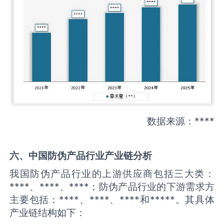
数据来源：****
六、中国
防伪产品
行业产业链分析
我国防伪产品行业的上游供应商包括三大类：
****、****、****；防伪产品行业的下游需求方
主要包括：****、****、****和*****。其具体
产业链结构如下：