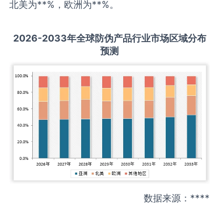
北美为**%，欧洲为**%。
2026-2033
年全球
防伪产品
行业市场区域分布
预测
数据来源：****