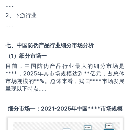
……
2、下游行业
……
七、中国
防伪产品
行业细分市场分析
（
1
）细分市场一
目前，中国防伪产品行业最大的细分市场是
****，2025年其市场规模达到**亿元，占总体
市场规模的**%。总体来看，我国****市场发展
呈现以下特点……
细分市场一：
2021-2025
年中国
****
市场规模