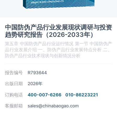
中国防伪产品行业发展现状调研与投资
趋势研究报告（2026-2033年）
第五章 中国防伪产品‌‌‌行业运行情况 第一节 中国防伪产
品‌‌‌行业发展介绍 一、防伪产品行业发展特点分析 二、
防伪产品行业技术现状与创新情况分析
报告编号
R793644
出版日期
2026年
订购电话
400-007-6266
010-86223221
客服邮箱
sales@chinabaogao.com