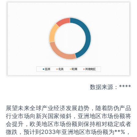
数据来源：****
展望未来全球产业经济发展趋势，随着防伪产品
行业市场向新兴国家倾斜，亚洲地区市场份额将
会提升，欧美地区市场份额则保持相对稳定或者
微跌，预计到2033年亚洲地区市场份额为**%，