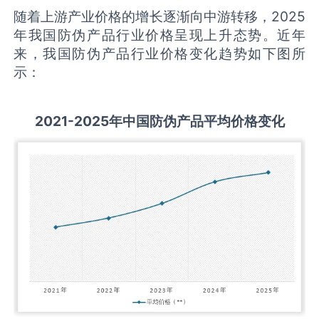
随着上游产业价格的增长逐渐向中游转移，2025
年我国防伪产品行业价格呈现上升态势。近年
来，我国防伪产品行业价格变化趋势如下图所
示：
2021-2025
年中国
防伪产品
平均价格变化