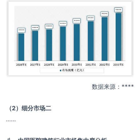
数据来源：****
（
2
）细分市场二
……