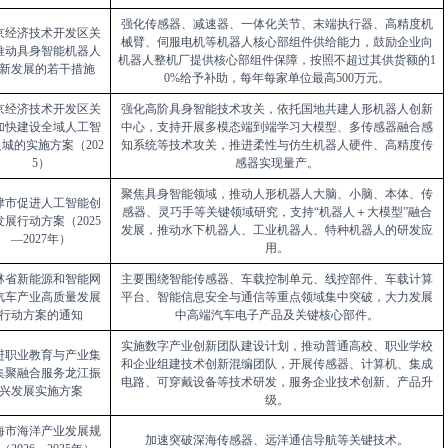
强化传感器、减速器、一体化关节、末端执行器、高精度机
京经济技术开发区关
械臂、伺服电机等机器人核心部组件供给能力，鼓励企业向
推动具身智能机器人
机器人整机厂提供核心部组件保障，按照不超过其供货额的1
新发展的若干措施
0%给予补助，每年每家单位最高500万元。
京经济技术开发区关
强化高阶具身智能技术攻关，依托国地共建人形机器人创新
加快建设全域人工智
中心，支持开展多模态端到端学习大模型、多传感器融合感
城的实施方案（202
知系统等技术攻关，推进柔性与仿生机器人硬件、高精度传
5）
感器实现量产。
聚焦具身智能领域，推动人形机器人大脑、小脑、本体、传
津市促进人工智能创
感器、灵巧手等关键领域研究，支持“机器人＋大模型”融合
发展行动方案（2025
发展，推动水下机器人、工业机器人、特种机器人的研发应
—2027年）
用。
林省新能源和智能网
主要围绕智能传感器、车载控制单元、线控部件、车载计算
汽车产业高质量发展
平台、智能信息安全与通信等重点领域集中突破，大力发展
行动方案的通知
中高端汽车电子产品及关键核心部件。
实施数字产业创新团队建设计划，推动普通高校、职业学校
进职业教育与产业集
和企业组建技术创新混编团队，开展传感器、计算机、集成
集聚融合服务龙江振
电路、可穿戴设备等技术研发，服务企业技术创新、产品升
兴发展实施方案
级。
海市海洋产业发展规
加速突破深海传感器、远洋通信导航等关键技术。