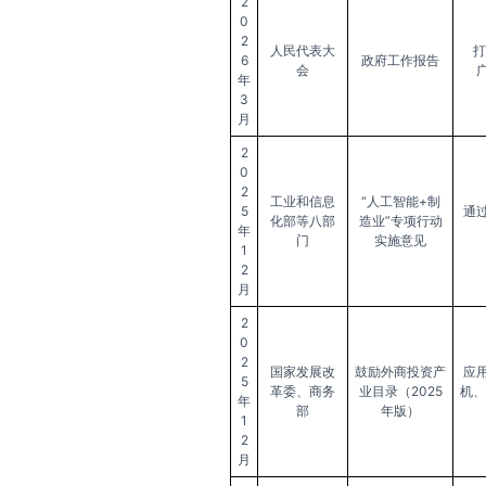
2
0
2
人民代表大
打
6
政府工作报告
会
年
3
月
2
0
2
工业和信息
“人工智能+制
5
通
化部等八部
造业”专项行动
年
门
实施意见
1
2
月
2
0
2
国家发展改
鼓励外商投资产
应
5
革委、商务
业目录（2025
机、
年
部
年版）
1
2
月