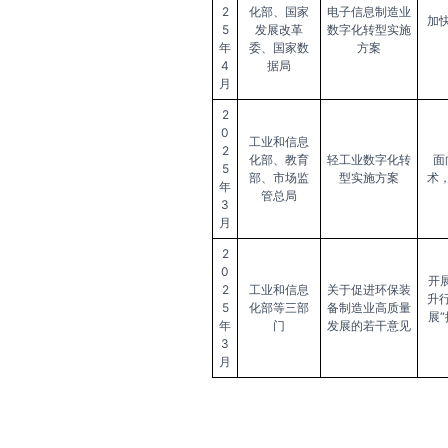
2
化部、国家
电子信息制造业
加
5
发展改革
数字化转型实施
年
委、国家数
方案
4
据局
月
2
0
工业和信息
2
化部、教育
轻工业数字化转
面
5
部、市场监
型实施方案
术
年
管总局
3
月
2
0
开
2
工业和信息
关于促进环保装
升
5
化部等三部
备制造业高质量
展
年
门
发展的若干意见
3
月