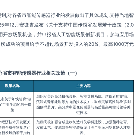
划,对各省市智能传感器行业的发展做出了具体规划,支持当地智
25年12月安徽省发布《关于支持中国传感谷发展若干政策（2.0
应用开放场景机会，并申报省人工智能场景创新项目，参与应用场
揭榜成功的项目给予不超过场景开发投入的20%、最高1000万元
分省市智能传感器行业相关政策（一）
政策名称
主要内容
组织涵盖超高清摄像设备、智能导播系统、超低延时传输、
京市关于加快培育“超
沉浸式音频处理等方向的技术攻关，重点突破高性能8K实时
场”产业生态的若干措
编解码芯片、高分辨率图像传感器与高质量高可靠传输等关
施
键技术。
京经济技术开发区关
鼓励高校加强合成生物制造相关学科建设，加强菌种选育、
支持合成生物制造产
发酵工艺、传感器等智能装备设计等产业应用型紧缺人才培
创新发展的若干措施
养。