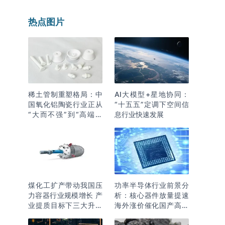
热点图片
稀土管制重塑格局：中
AI大模型+星地协同：
国氧化铝陶瓷行业正从
“十五五”定调下空间信
“大而不强”到“高端突
息行业快速发展
围”
煤化工扩产带动我国压
功率半导体行业前景分
力容器行业规模增长 产
析：核心器件放量提速
业提质目标下三大升级
海外涨价催化国产高端
逻辑明确
化突围