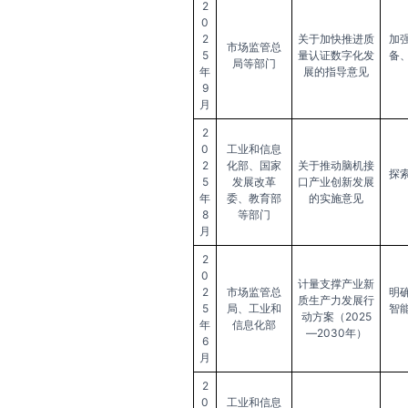
2
0
2
关于加快推进质
加
市场监管总
5
量认证数字化发
备
局等部门
年
展的指导意见
9
月
2
0
工业和信息
2
化部、国家
关于推动脑机接
探
5
发展改革
口产业创新发展
年
委、教育部
的实施意见
8
等部门
月
2
0
计量支撑产业新
2
市场监管总
明
质生产力发展行
5
局、工业和
智
动方案（2025
年
信息化部
—2030年）
6
月
2
0
工业和信息