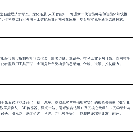
造智能经济新形态。深化拓展“人工智能+”，促进新一代智能终端和智能体加快推
广，推动重点行业领域人工智能商业化规模化应用，培育智能原生新业态新模式。
过加装传感设备和智能仪器仪表、部署边缘计算设备、推动工业专网升级、应用数字
化转型通用工具产品，全面提升各类场景信息感知、传输、决策、控制能力。
用于第五代移动终端（手机、汽车、虚拟现实与增强现实等）的视觉传感器（数字相
数字摄像头、3D传感器、激光雷达、毫米波雷达等）及其核心元组件（光学镜片与
镜头、激光器、感光芯片、马达、光电模块等）、物联网终端的开发、制造。