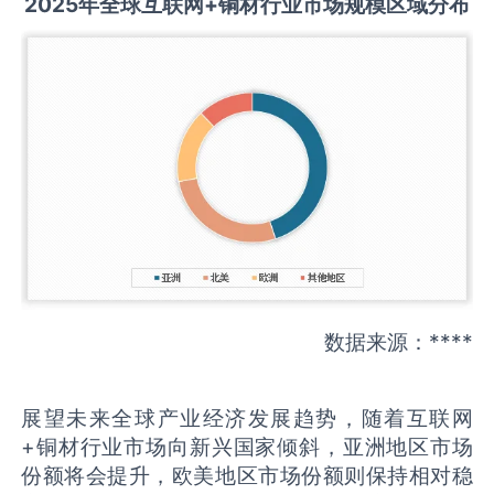
2025
年全球
互联网+铜材
行业市场规模区域分布
数据来源：****
展望未来全球产业经济发展趋势，随着互联网
+铜材行业市场向新兴国家倾斜，亚洲地区市场
份额将会提升，欧美地区市场份额则保持相对稳