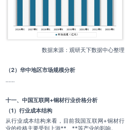
数据来源：观研天下数据中心整理
（
2
）华中地区市场规模分析
……
十一、中国
互联网+铜材
行业价格分析
（
1
）行业成本结构
从行业成本结构来看，目前我国互联网+铜材行
业的价格主要受到上游**、**等产业的影响。