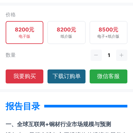
价格
8200元
8200元
8500元
电子版
纸介版
电子+纸介版
数量
我要购买
下载订购单
微信客服
报告目录
一、全球
互联网+铜材
行业市场规模与预测