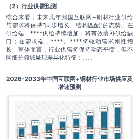
（
2
）
行业供需
预测
综合来看，未来几年我国互联网+铜材行业供给
与需求将保持“同步增长、结构匹配”的态势。在
供给端，****供给持续增加，将有效填补供给缺
口；在需求端，****、****将驱动需求刚性增
长。整体而言，行业供需将保持动态平衡，但不
同细分领域呈现差异化特征：……
2026-2033
年中国
互联网+铜材
行业市场供应及
增速预测