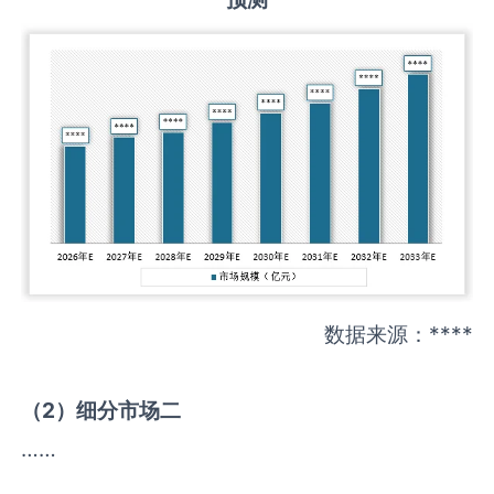
数据来源：****
（
2
）细分市场二
……