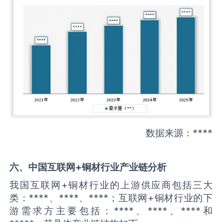
数据来源：****
六、中国
互联网+铜材
行业产业链分析
我国互联网+铜材行业的上游供应商包括三大
类：****、****、****；互联网+铜材行业的下
游需求方主要包括：****、****、****和