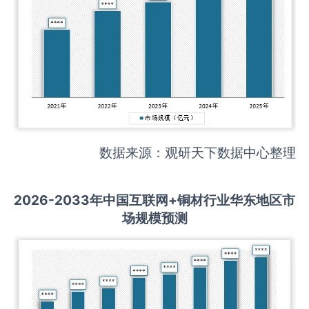
数据来源：观研天下数据中心整理
2026-2033
年中国
互联网+铜材
行业华东地区市
场规模预测