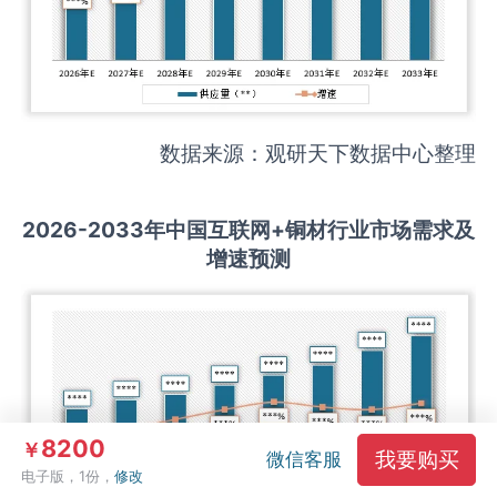
数据来源：观研天下数据中心整理
2026-2033
年中国
互联网+铜材
行业市场需求及
增速预测
8200
￥
我要购买
微信客服
电子版，1份，
修改