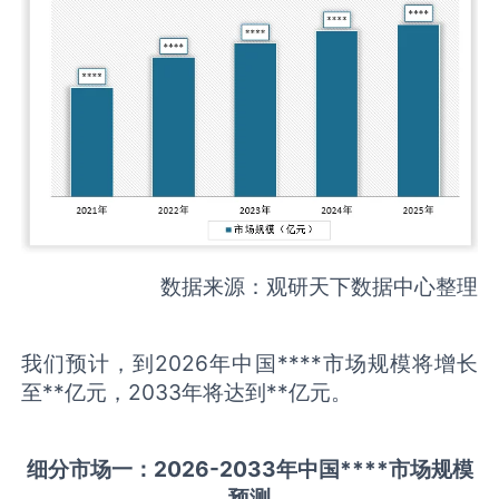
数据来源：观研天下数据中心整理
我们预计，到2026年中国****市场规模将增长
至**亿元，2033年将达到**亿元。
细分市场一：
202
6
-20
33年中国
****
市场规模
预测