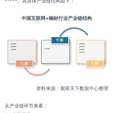
*****。其具体产业链结构如下：
中国
互联网+铜材
行业产业链结构
资料来源：观研天下数据中心整理
从产业链环节来看：