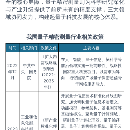
全的核心屏障，量子精密测量则为科学研究深化
与产业升级提供了前所未有的精度支撑，三大领
域协同发力，构建起量子科技发展的核心体系。
我国
量子精密测量
行业相关政策
时间
相关部门
政策文件
主要内容
《扩大内
在人工智能、量子信息、脑科学等
需战略规
2022
中共中
前沿领域实施一批前瞻性、战略性
划纲要
年12
央、国务
国家重大科技项目。以需求为导
(2022-
月
院
向，增强国家广域量子保密通信骨
2035
干网络服务能力。
年)》
开展量子信息技术标准化路线图研
究。加快研制量子信息术语定义、
功能模型、参考架构、基准测算等
基础性标准。聚焦量子计算领域，
工业和信
《新产业
研制量子计算处理器、量子编译
息化部、
标准化领
器、量子计算机操作系统、量子云
2023
科技部、