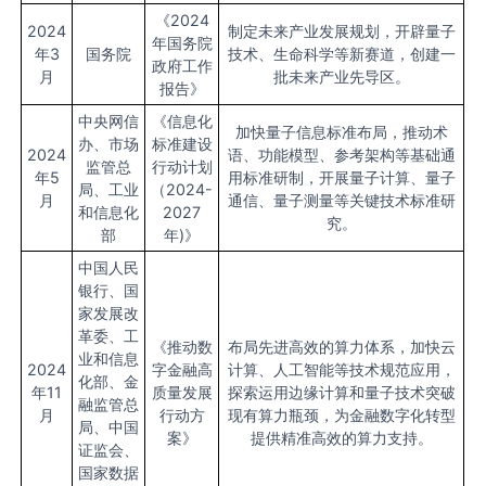
《2024
2024
制定未来产业发展规划，开辟量子
年国务院
年3
国务院
技术、生命科学等新赛道，创建一
政府工作
月
批未来产业先导区。
报告》
中央网信
《信息化
加快量子信息标准布局，推动术
办、市场
标准建设
2024
语、功能模型、参考架构等基础通
监管总
行动计划
年5
用标准研制，开展量子计算、量子
局、工业
（2024-
月
通信、量子测量等关键技术标准研
和信息化
2027
究。
部
年)》
中国人民
银行、国
家发展改
革委、工
《推动数
布局先进高效的算力体系，加快云
业和信息
2024
字金融高
计算、人工智能等技术规范应用，
化部、金
年11
质量发展
探索运用边缘计算和量子技术突破
融监管总
月
行动方
现有算力瓶颈，为金融数字化转型
局、中国
案》
提供精准高效的算力支持。
证监会、
国家数据