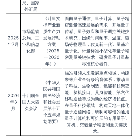
局、国家
外汇局
《计量支
面向量子通信、量子计算、量子精
撑产业新
密测量高速发展的需求，开展量子
市场监管
质生产力
传感、量子效应和量子调控关键技
2025
总局、工
发展行动
术研究，围绕时间频率、温度、磁
年7月
业和信息
方案
场等物理量，攻克新一代计量基准
化部
（2025
量子化、计量标准小型化等量子精
一2030
密测量关键技术，研发量子计量基
年）》
标准核心器件。
瞄准引领未来发展重点领域，构建
未来产业全链条培育体系，推动量
《中华人
子科技、生物制造、氢能和核聚变
民共和国
能、脑机接口、具身智能、第六代
2026
十四届全
国民经济
移动通信等成为新的经济增长点。
年3
国人大四
和社会发
在量子科技领域，构建天地一体化
月
次会议
展第十五
量子通信网络，研制可容错的通用
个五年规
量子计算机和可扩展的专用量子计
划纲要》
算机，突破量子精密测量关键技
术。