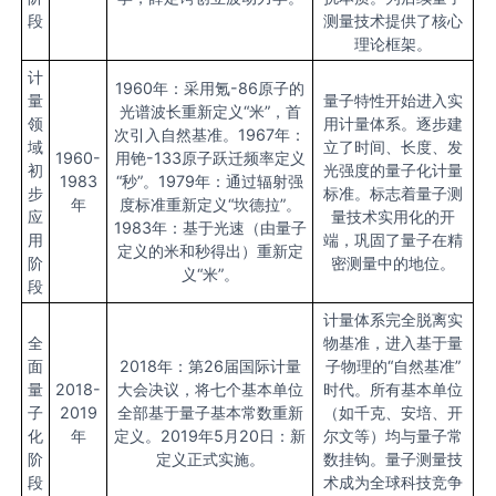
段
测量技术提供了核心
理论框架。
计
1960年：采用氪-86原子的
量
量子特性开始进入实
光谱波长重新定义“米”，首
领
用计量体系。逐步建
次引入自然基准。1967年：
域
立了时间、长度、发
1960-
用铯-133原子跃迁频率定义
初
光强度的量子化计量
1983
“秒”。1979年：通过辐射强
步
标准。标志着量子测
年
度标准重新定义“坎德拉”。
应
量技术实用化的开
1983年：基于光速（由量子
用
端，巩固了量子在精
定义的米和秒得出）重新定
阶
密测量中的地位。
义“米”。
段
计量体系完全脱离实
全
物基准，进入基于量
面
2018年：第26届国际计量
子物理的“自然基准”
量
2018-
大会决议，将七个基本单位
时代。所有基本单位
子
2019
全部基于量子基本常数重新
（如千克、安培、开
化
年
定义。2019年5月20日：新
尔文等）均与量子常
阶
定义正式实施。
数挂钩。量子测量技
段
术成为全球科技竞争