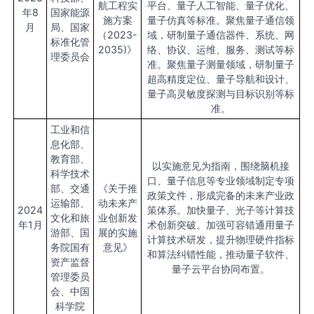
航工程实
平台、量子人工智能、量子优化、
年8
国家能源
施方案
量子仿真等标准。聚焦量子通信领
月
局、国家
（2023-
域，研制量子通信器件、系统、网
标准化管
2035)》
络、协议、运维、服务、测试等标
理委员会
准。聚焦量子测量领域，研制量子
超高精度定位、量子导航和设计、
量子高灵敏度探测与目标识别等标
准。
工业和信
息化部、
教育部、
以实施意见为指南，围绕脑机接
科学技术
口、量子信息等专业领域制定专项
部、交通
《关于推
政策文件，形成完备的未来产业政
运输部、
动未来产
2024
策体系。加快量子、光子等计算技
文化和旅
业创新发
年1月
术创新突破。加强可容错通用量子
游部、国
展的实施
计算技术研发，提升物理硬件指标
务院国有
意见》
和算法纠错性能，推动量子软件、
资产监督
量子云平台协同布置。
管理委员
会、中国
科学院