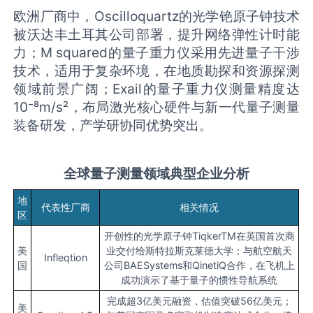
欧洲厂商中，Oscilloquartz的光学铯原子钟技术
被沃达丰土耳其公司部署，提升网络弹性计时能
力；M squared的量子重力仪采用先进量子干涉
技术，适用于复杂环境，在地质勘探和资源探测
领域前景广阔；Exail的量子重力仪测量精度达
10⁻⁸m/s²，布局激光核心硬件与新一代量子测量
装备研发，产学研协同优势突出。
全球量子测量领域典型企业分析
地
代表性厂商
相关情况
区
开创性的光学原子钟TiqkerTM在英国首次商
美
业交付给斯特拉斯克莱德大学；与航空航天
Infleqtion
国
公司BAESystems和QinetiQ合作，在飞机上
成功演示了基于量子的惯性导航系统
完成超3亿美元融资，估值突破56亿美元；
美