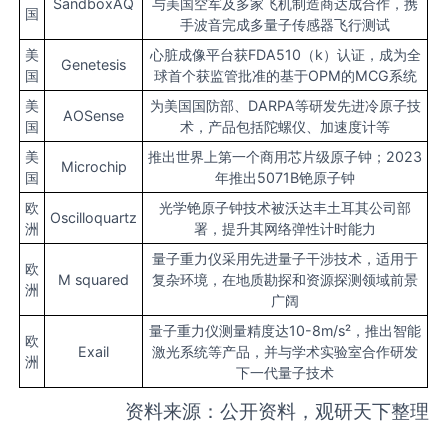
SandboxAQ
与美国空军及多家飞机制造商达成合作，携
国
手波音完成多量子传感器飞行测试
美
心脏成像平台获FDA510（k）认证，成为全
Genetesis
国
球首个获监管批准的基于OPM的MCG系统
美
为美国国防部、DARPA等研发先进冷原子技
AOSense
国
术，产品包括陀螺仪、加速度计等
美
推出世界上第一个商用芯片级原子钟；2023
Microchip
国
年推出5071B铯原子钟
欧
光学铯原子钟技术被沃达丰土耳其公司部
Oscilloquartz
洲
署，提升其网络弹性计时能力
量子重力仪采用先进量子干涉技术，适用于
欧
M squared
复杂环境，在地质勘探和资源探测领域前景
洲
广阔
量子重力仪测量精度达10-8m/s²，推出智能
欧
Exail
激光系统等产品，并与学术实验室合作研发
洲
下一代量子技术
资料来源：公开资料，观研天下整理