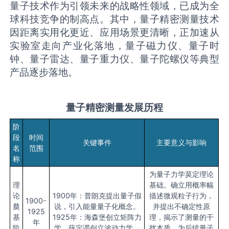
量子技术作为引领未来的战略性领域，已成为全
球科技竞争的制高点。其中，量子精密测量技术
因距离实用化更近、应用场景更清晰，正加速从
实验室走向产业化落地，量子磁力仪、量子时
钟、量子雷达、量子重力仪、量子陀螺仪等典型
产品逐步落地。
量子精密测量
发展历程
阶
段
时间
关键事件
主要意义与影响
名
范围
称
为量子力学莫定理论
理
基础。确立用概率幅
论
1900年：普朗克提出量子假
描述微观粒子行为，
1900-
奠
说，引入能量量子化概念。
并提出不确定性原
1925
基
1925年：海森堡创立矩阵力
理，揭示了测量的干
年
阶
学，薛定谔创立波动力学。
扰本质。为后续量子