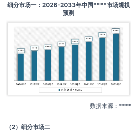
细分市场一：
202
6
-20
33年中国
****
市场规模
预测
数据来源：****
（
2
）细分市场二