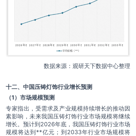
数据来源：观研天下数据中心整理
十二、中国
压铸灯饰
行业增长预测
（
1
）市场规模预测
专家指出，受需求及产业规模持续增长的推动因
素影响，未来我国压铸灯饰行业市场规模将继续
增长。预计到2026年底，我国压铸灯饰行业市场
规模将达到**亿元；到2033年行业市场规模将