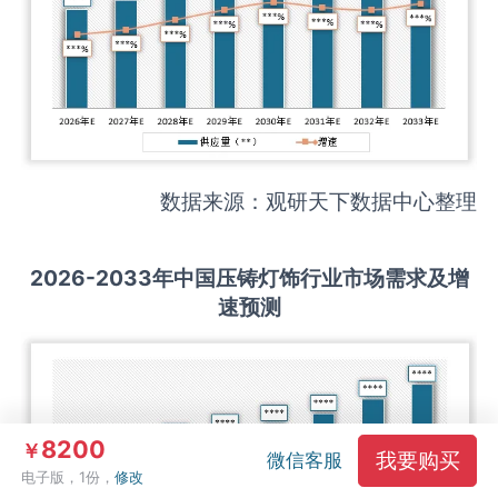
数据来源：观研天下数据中心整理
2026-2033
年中国
压铸灯饰
行业市场需求及增
速预测
8200
￥
我要购买
微信客服
电子版，1份，
修改