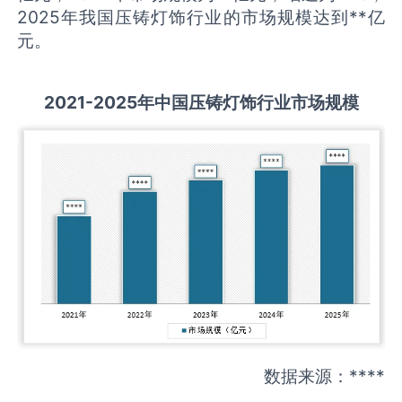
2025年我国压铸灯饰行业的市场规模达到**亿
元。
2021-2025
年中国
压铸灯饰
行业市场规模
数据来源：****