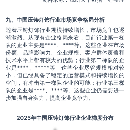
九、中国
压铸灯饰
行业市场竞争格局分析
随着压铸灯饰行业规模持续增长，市场竞争也逐
渐激烈。从现有企业格局来看，目前行业第一梯
队的企业主要是****、****等。这些企业在市场
份额、品牌影响力、企业规模、客户群体覆盖和
技术水平上都有较大的优势；行业第二梯队的企
业是****、*****等。这些企业尽管规模相对较
小，但已经具备了稳定的运营模式和持续增长的
空间，有冲击第一梯队企业的可能；行业第三梯
队的企业是****、****等。这些企业仍需要进一
步加强自身实力，提高企业竞争力。
2025
年中国
压铸灯饰
行业企业梯度分布