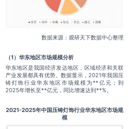
数据来源：观研天下数据中心整理
（
1
）华东地区市场规模分析
华东地区是我国经济发达地区，区域经济和关联
产业发展都具有优势。数据显示，2021年我国压
铸灯饰行业华东地区市场规模为**亿元；到
2025年增长至**亿元，同比增速达到**%。
2021-2025
年中国
压铸灯饰
行业华东地区市场规
模