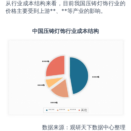
从行业成本结构来看，目前我国压铸灯饰行业的
价格主要受到上游**、**等产业的影响。
中国
压铸灯饰
行业成本结构
数据来源：观研天下数据中心整理