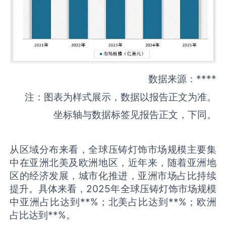
数据来源：****
注：图表为样式展示，数据以报告正文为准。
坐标轴与数据标签见报告正文，下同。
从区域分布来看，全球压铸灯饰市场规模主要集
中在亚洲北美及欧洲地区，近年来，随着亚洲地
区的经济发展，城市化推进，亚洲市场占比持续
提升。具体来看，2025年全球压铸灯饰市场规模
中亚洲占比达到**%；北美占比达到**%；欧洲
占比达到**%。