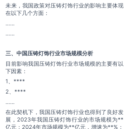
未来，我国政策对压铸灯饰行业的影响主要体现
在以下几个方面：
……
……
三、中国
压铸灯饰
行业市场规模分析
目前影响我国压铸灯饰行业市场规模的主要有以
下因素：
1、****
2、****
……
在此契机下，我国压铸灯饰行业也得到了良好发
展，2023年我国压铸灯饰行业的市场规模为**
亿元；2024年市场规模为**亿元，增速为**%；