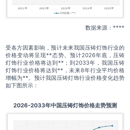
数据来源：****
受各方因素影响，预计未来我国压铸灯饰行业的
价格变动将呈现**态势。预计2026年底，压铸
灯饰行业价格将达到**；到2033年，我国压铸
灯饰行业价格将达到**，未来8年行业平均价格
增幅为**。预计我国压铸灯饰行业价格变化趋势
如下图所示：
2026-2033
年中国
压铸灯饰
价格走势预测