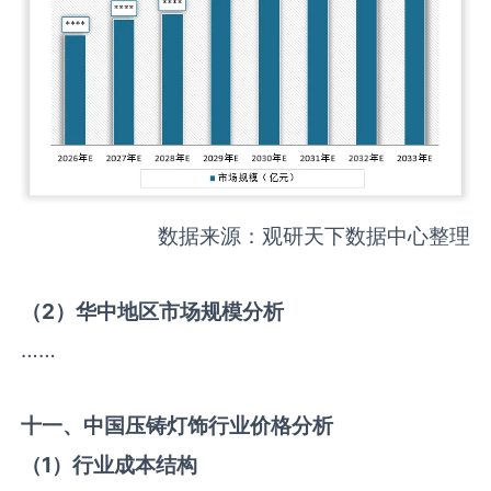
数据来源：观研天下数据中心整理
（
2
）华中地区市场规模分析
……
十一、中国
压铸灯饰
行业价格分析
（
1
）行业成本结构