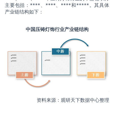
主要包括：****、****、****和*****。其具体
产业链结构如下：
中国
压铸灯饰
行业产业链结构
资料来源：观研天下数据中心整理