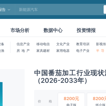
报告
市场分析
数据中心
投资情报
设备
信息产业
移动电信
文化产业
教育培训
影视传
牧渔
房 地 产
家具建材
家用电器
电子产业
半 导
中国番茄加工‌行业现
（2026-2033年）
8200元
8200
价格
电子版
纸介版