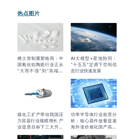
热点图片
稀土管制重塑格局：中
AI大模型+星地协同：
国氧化铝陶瓷行业正从
“十五五”定调下空间信
“大而不强”到“高端突
息行业快速发展
围”
煤化工扩产带动我国压
功率半导体行业前景分
力容器行业规模增长 产
析：核心器件放量提速
业提质目标下三大升级
海外涨价催化国产高端
逻辑明确
化突围