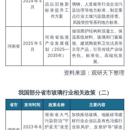
2024
年5
品以旧换新
璃钢、人造板等行业企业污
月
标准提升工
染治理等地方标准，制定重
作方案
点行业土壤污染隐患排查、
风险管控等系列地方标准。
做强围护结构和混凝土、保
河南省临港
温系统材料、玻璃和门窗幕
2025
年5
产业发展规
墙、建筑陶瓷和卫生洁具等
河南省
月
划（2025—
主导产品，引导传统产业绿
2035年）
色化、标准化、高端化发
展。
资料来源：观研天下整理
我国部分省市玻璃行业相关政策（二）
省市
发布时间
政策名称
主要内容
湖南省大气
加快推动玻璃、地板砖等建
污染防治“守
材行业企业以及有色冶炼行
2023
年8
护蓝天”攻坚
业鼓风炉、反射炉等“煤改
湖南省