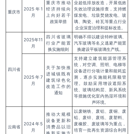
重庆市推动
业超低排放改造，开展低效
2025
年1
经济持续向
失效治理设施排查，支持燃
重庆市
月
上向好若干
煤发电、垃圾焚烧发电、玻
政策举措
璃、陶瓷、砖瓦等重点行业
企业深度治理和提标改造。
四川省玻璃
明确不得以建设特种玻璃、
2025
年11
行业产能置
汽车玻璃等名义逃避产能置
月
换实施细则
换建设平板玻璃生产线。
支持建立建筑能源管理系
统，对空调、照明、电梯等
关于加快推
四川省
设备进行分项计量和能耗监
进城镇既有
2025
年7
测，逐步实施能耗限额管
建筑绿色化
月
理。鼓励采用增设遮阳系
改造工作的
统、玻璃结构层、新风系统
通知
等措施优化室内热湿环境和
声环境。
以废钢铁、废铝、废铜、废
推动大规模
铅、废锌、废纸、废塑料、
设备更新和
2024
年5
废橡胶、废玻璃等为重点，
云南省
消费品以旧
月
培育一批再生资源综合利用
换新实施方