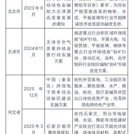
动绿色金融
整指导目录》要求，为符合
2023
年6
北京市
助力京津冀
产能置换政策的钢铁、水
月
高质量发展
泥、平板玻璃等行业节能降
的通知
碳技术改造提供融资支持。
推进重点行业和区域环保绩
效“创A”行动。开展火电、垃
天津市空气
圾焚烧、平板玻璃、钢铁等
2024
年11
质量持续改
天津市
重点行业环保绩效“创A”行
月
善行动实施
动，推动石化、涂料、化学
方案
制药行业组织编制“创A”升级
改造方案。
中国（秦皇
依托外贸基地、工业园区等
岛）跨境电
载体，聚焦玻璃、水产、粮
2025
年
子商务综合
油、粉丝、医疗器械等外贸
12月
试验区建设
出口传统优势产业，培育跨
实施方案
境电商特色产业带。
河北省
依托石家庄、邢台等地玻
璃、水泥、陶瓷等传统建材
2025
年3
石家庄都市
产业联合打造以节能光伏玻
月
圈发展规划
璃、墙体保温材料、装配式