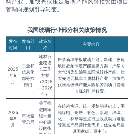
料产业，加快光伏压延玻璃产能风险预警由项目
管理向规划引导转变。
我国
玻璃
行业部分相关政策情况
发布
发布部
政策名
主要内容
时间
门
称
建材行
严禁新增平板玻璃产能，新建、改建
业稳增
工业和
项目必须制定产能置换方案；严禁向
2025
长工作
信息化
大气污染防治重点区域转移产能。壮
年9
方案
部等六
大先进无机非金属材料产业，加快光
月
（2025
部门
伏压延玻璃产能风险预警由项目管理
—2026
向规划引导转变。
年）
关于推
在统筹协调、统一规划的基础上，围
进国家
2025
绕煤电、钢铁、有色、水泥、玻璃、
市场监
碳计量
年8
化工、林草等重点行业以及动力电池
管总局
中心建
月
等重点产品碳计量需求，优先布局建
设的指
设国家碳计量中心。