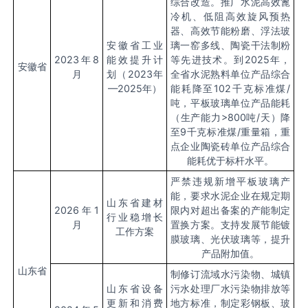
综合改造。推广水泥高效篦
冷机、低阻高效旋风预热
器、高效节能粉磨、浮法玻
安徽省工业
璃一窑多线、陶瓷干法制粉
2023
年8
能效提升计
等先进技术。到2025年，
安徽省
月
划（2023年
全省水泥熟料单位产品综合
—2025年）
能耗降至102千克标准煤/
吨，平板玻璃单位产品能耗
（生产能力>800吨/天）降
至9千克标准煤/重量箱，重
点企业陶瓷砖单位产品综合
能耗优于标杆水平。
严禁违规新增平板玻璃产
能，要求水泥企业在规定期
山东省建材
2026
年1
限内对超出备案的产能制定
行业稳增长
月
置换方案。支持发展节能镀
工作方案
膜玻璃、光伏玻璃等，提升
产品附加值。
山东省
制修订流域水污染物、城镇
山东省设备
污水处理厂水污染物排放等
更新和消费
地方标准，制定彩钢板、玻