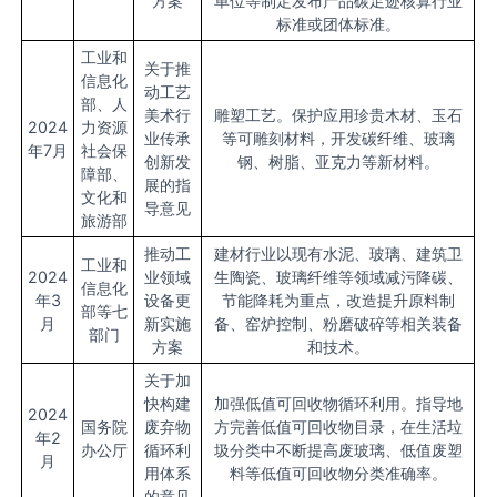
方案
单位等制定发布产品碳足迹核算行业
标准或团体标准。
工业和
关于推
信息化
动工艺
部、人
美术行
雕塑工艺。保护应用珍贵木材、玉石
2024
力资源
业传承
等可雕刻材料，开发碳纤维、玻璃
年7月
社会保
创新发
钢、树脂、亚克力等新材料。
障部、
展的指
文化和
导意见
旅游部
推动工
建材行业以现有水泥、玻璃、建筑卫
工业和
2024
业领域
生陶瓷、玻璃纤维等领域减污降碳、
信息化
年3
设备更
节能降耗为重点，改造提升原料制
部等七
月
新实施
备、窑炉控制、粉磨破碎等相关装备
部门
方案
和技术。
关于加
快构建
加强低值可回收物循环利用。指导地
2024
国务院
废弃物
方完善低值可回收物目录，在生活垃
年2
办公厅
循环利
圾分类中不断提高废玻璃、低值废塑
月
用体系
料等低值可回收物分类准确率。
的意见