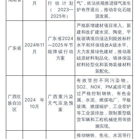
月
行动计划
气”，依法依规推进煤气发生
（2023—
炉有序退出，推动非化石能
2025年）
源发展。
严格新增建材项目准入。新
建和改扩建水泥、陶瓷、平
广东省2024
板玻璃项目须达到能效标杆
2024
年11
—2025年节
水平和环保绩效A级水平。
广东省
月
能降碳行动
大力发展绿色建材，推动基
方案
础原材料制品化、墙体保温
材料轻型化和装饰装修材料
装配化。
有效管控不同污染物。
SO2、NOX、PM减排可通
过严格控制钢铁、有色金
广西壮
广西重污染
2024
年
属、水泥、燃煤电厂、平板
族自治
天气应急预
10月
玻璃、燃煤锅炉、工业窑炉
区
案
等工业源排放，限制重型载
货车辆和工程机械使用等措
施实现。
推动钢铁、焦化、水泥等行