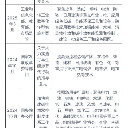
导意见
工业和
聚焦皮革、造纸、塑料、电池、陶
信息化
轻工业
瓷、日用玻璃等重点行业，推广应用
2025
部、教
数字化
绿色低碳、节能环保工艺和设备，融
年3
育部、
转型实
合应用数字技术加强能耗、水耗、污
月
市场监
施方案
染物排放和碳排放智能监测和控制，
管
建设一批绿色工厂和绿色园区。
关于大
力实施
国家发
提高短流程炼钢占比，在冶金、铸
2024
可再生
展改革
造、建材、日用玻璃、有色、化工等
年10
能源替
委等部
重点行业推广电锅炉、电窑炉、电加
月
代行动
门
热等技术。
的指导
意见
按照急用先行原则，聚焦电力、燃
加快构
油、钢铁、电解铝、水泥、化肥、
建碳排
氢、石灰、玻璃、乙烯、合成氨、电
2024
国务院
放双控
石、甲醇、煤化工、动力电池、光
年7月
办公厅
制度体
伏、新能源汽车、电子电器等重点产
系工作
品，组织相关行业协会、企业、科研