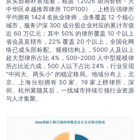
从头部标杆表现看，根据《2026 胡润智榜・大
中华区卓越推荐律所 TOP100》，上榜百强律所
平均拥有 1424 名执业律师，业务覆盖 12 个核心
城市，服务沪深 300 成分股企业对应的累计市值
近 60 万亿元；其中 50% 的律所覆盖 10 个以上
省会及直辖市，22% 覆盖 20 个以上，全国化网
络已成头部标配。规模结构上，5000 人及以上
超大型律所占比 4%，500–2000 人中型规模律
所占比近六成，500 人以下占比 24%，行业呈现
“中间大、两头小” 的稳定格局。地域分布上，北
京、上海分别拥有 50 家、19 家上榜律所，深
圳、杭州紧随其后，一线城市持续引领行业资源
与人才集聚。