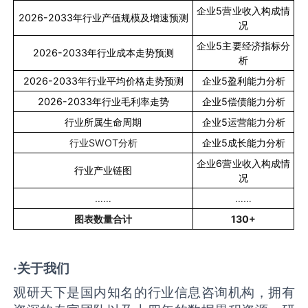
企业
5
营业收入构成情
2026-2033
年行业产值规模及增速预测
况
企业
5
主要经济指标分
2026-2033
年行业成本走势预测
析
2026-2033
年行业平均价格走势预测
企业
5
盈利能力分析
2026-2033
年行业毛利率走势
企业
5
偿债能力分析
行业所属生命周期
企业
5
运营能力分析
行业
SWOT
分析
企业
5
成长能力分析
企业
6
营业收入构成情
行业产业链图
况
……
……
图表数量合计
130+
·关于我们
观研天下是国内知名的行业信息咨询机构，拥有