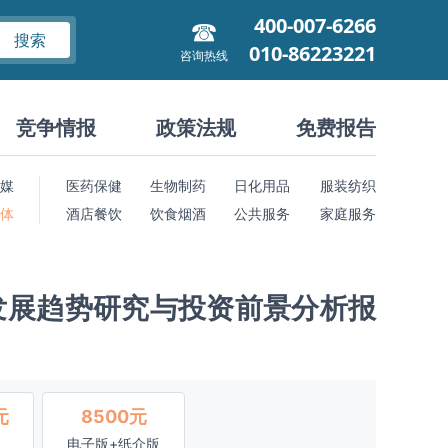
400-007-6266
搜索
010-86223221
咨询热线
竞争情报
政策法规
免费报告
媒
医药保健
生物制药
日化用品
服装纺织
 体
酒店餐饮
饮食烟酒
公共服务
家庭服务
发展趋势研究与投资前景分析报
元
8500元
电子版+纸介版