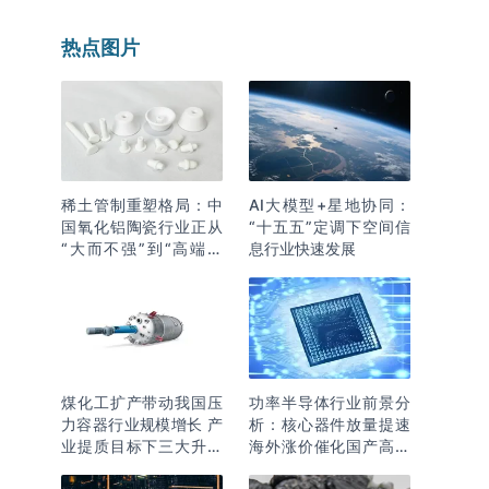
热点图片
稀土管制重塑格局：中
AI大模型+星地协同：
国氧化铝陶瓷行业正从
“十五五”定调下空间信
“大而不强”到“高端突
息行业快速发展
围”
煤化工扩产带动我国压
功率半导体行业前景分
力容器行业规模增长 产
析：核心器件放量提速
业提质目标下三大升级
海外涨价催化国产高端
逻辑明确
化突围