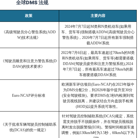
全球DMS 法规
政策
主要内容
2024
年7月7日起M类和N类机动车(如乘用
《高级驾驶员分心警告系统(ADD
车、货车等)强制搭载ADDW(高级驾驶员分心
W)技术法规》
警告系统)，2026年7月7日起所有新车强制搭
载ADDW系统
2022
年7月6日起，最高车速超过70km/h的M类
和N类机动车(如乘用车、货车等)都需要搭载
《驾驶员睡意和注意力警告系统(D
DDAW(驾驶员疲劳和注意力警报系统);2024
DAW)的技术要求》
年7月7日起，所有最高车速超过70km/h的新
车都要搭载DDAW系统
欧洲新车评估项目(Euro-NCAP)在2023年版中
为DMS分配2分，到2026年版中提升至30分
Euro-NCAP
评分标准
(安全驾驶模块)。要求DMS在3秒内检测到驾
驶员视线脱离，并建议结合方向盘脱手检测
(HOD)以提升系统可靠性。
针对驾驶员控制辅助系统(DCAS)规定，系统
需支持脱手不脱眼操作，并在驾驶员视线脱
《关于批准车辆驾驶员控制辅助系
离时发出脱眼警报(EOR)。警报时间根据车速
统(DCAS)的统一规定》
调整，例如130km/h时为3.5秒，60km/h以下为