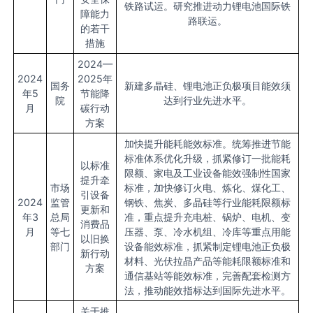
铁路试运。研究推进动力锂电池国际铁
障能力
路联运。
的若干
措施
2024—
2024
2025年
国务
新建多晶硅、锂电池正负极项目能效须
年5
节能降
院
达到行业先进水平。
月
碳行动
方案
加快提升能耗能效标准。统筹推进节能
标准体系优化升级，抓紧修订一批能耗
以标准
限额、家电及工业设备能效强制性国家
提升牵
市场
标准，加快修订火电、炼化、煤化工、
引设备
2024
监管
钢铁、焦炭、多晶硅等行业能耗限额标
更新和
年3
总局
准，重点提升充电桩、锅炉、电机、变
消费品
月
等七
压器、泵、冷水机组、冷库等重点用能
以旧换
部门
设备能效标准，抓紧制定锂电池正负极
新行动
材料、光伏拉晶产品等能耗限额标准和
方案
通信基站等能效标准，完善配套检测方
法，推动能效指标达到国际先进水平。
关于推