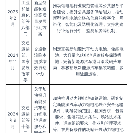
工业
新型储
推动锂电池行业规范管理等公共服务平
和信
能制造
2025
台建设，提升公共服务供给能力，推动
息化
业高质
年2
新型储能电池全链条信息的数字化、网
部等
量发展
月
络化、智能化及透明化管理，支持构建
八部
行动方
行业运行分析、监测预警等机制。
门
案
交通
运输
交通物
制定完善新能源汽车动力电池、储能电
2024
部、
流降本
池、大容量光伏电池运输服务保障措
年11
国家
提质增
施，完善新能源汽车港口滚装码头布
月
发展
效行动
局，积极拓展新能源汽车集装箱船、多
改革
计划
用途船运输。
委
关于加
快提升
加快推进动力锂电池铁路运输。研究制
新能源
定新能源汽车动力锂电池铁路安全运输
交通
汽车动
条件，明确货物范围、检测要求、包装
2024
运输
力锂电
要求、集装箱技术条件、场站技术条
年9
部等
池运输
件、运输组织要求、作业和管理要求
月
十部
服务和
等。在具备条件的场站开展动力锂电池
门
安全保