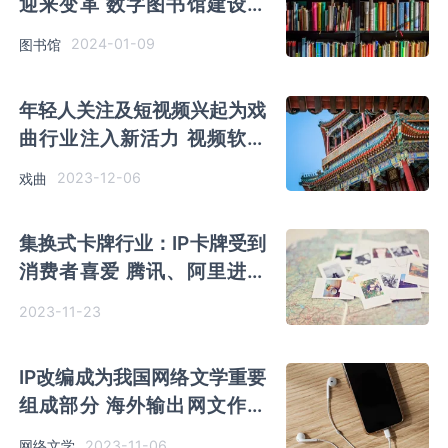
迎来变革 数字图书馆建设加
快 线上阅读模式已开启
2024-01-09
图书馆
年轻人关注及短视频兴起为戏
曲行业注入新活力 视频软件
大力扶持传统文化传播
2023-12-06
戏曲
集换式卡牌行业：IP卡牌受到
消费者喜爱 腾讯、阿里进入
赛道进行布局
2023-11-23
IP改编成为我国网络文学重要
组成部分 海外输出网文作品
不断增多
2023-11-06
网络文学