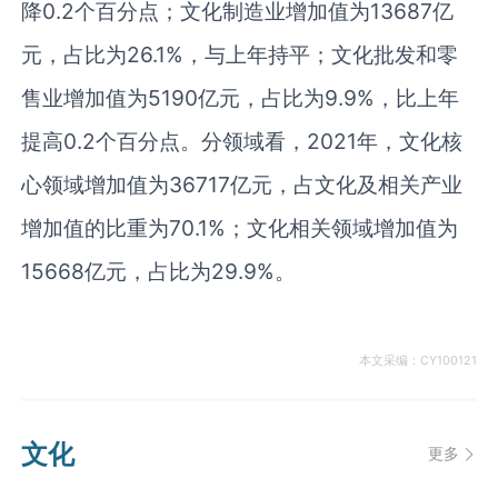
降
0.2
个百分点；文化制造业增加值为
13687
亿
元，占比为
26.1%
，与上年持平；文化批发和零
售业增加值为
5190
亿元，占比为
9.9%
，比上年
提高
0.2
个百分点。分领域看，
2021
年，文化核
心领域增加值为
36717
亿元，占文化及相关产业
增加值的比重为
70.1%
；文化相关领域增加值为
15668
亿元，占比为
29.9%
。
本文采编：CY100121
文化
更多