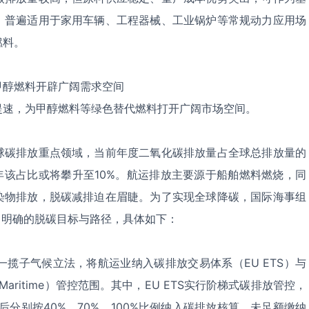
，普遍适用于家用车辆、工程器械、工业锅炉等常规动力应用场
燃料。
甲醇燃料开辟广阔需求空间
提速，为甲醇燃料等绿色替代燃料打开广阔市场空间。
球碳排放重点领域，当前年度二氧化碳排放量占全球总排放量的
0年该占比或将攀升至10%。航运排放主要源于船舶燃料燃烧，同
染物排放，脱碳减排迫在眉睫。为了实现全球降碳，国际海事组
了明确的脱碳目标与路径，具体如下：
 55”一揽子气候立法，将航运业纳入碳排放交易体系（EU ETS）与
Maritime）管控范围。其中，EU ETS实行阶梯式碳排放管控，
及以后分别按40%、70%、100%比例纳入碳排放核算，未足额缴纳