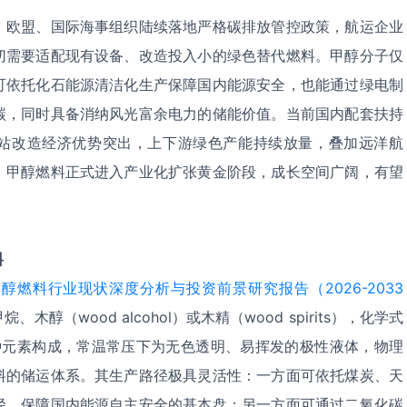
，欧盟、国际海事组织陆续落地严格碳排放管控政策，航运企业
切需要适配现有设备、改造投入小的绿色替代燃料。甲醇分子仅
可依托化石能源清洁化生产保障国内能源安全，也能通过绿电制
碳，同时具备消纳风光富余电力的储能价值。当前国内配套扶持
站改造经济优势突出，上下游绿色产能持续放量，叠加远洋航
，甲醇燃料正式进入产业化扩张黄金阶段，成长空间广阔，有望
料
醇燃料行业现状深度分析与投资前景研究报告（2026-2033
醇（wood alcohol）或木精（wood spirits），化学式
三种元素构成，常温常压下为无色透明、易挥发的极性液体，物理
料的储运体系。其生产路径极具灵活性：一方面可依托煤炭、天
径，保障国内能源自主安全的基本盘；另一方面可通过二氧化碳