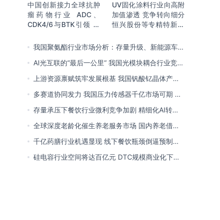
中国创新接力全球抗肿
UV固化涂料行业向高附
瘤药物行业 ADC、
加值渗透 竞争转向细分
CDK4/6与BTK引领 医
恒兴股份等专精特新小
保落地促专特药双渠道
巨人表现突出
格局成型
我国聚氨酯行业市场分析：存量升级、新能源车增
量爆发与内需托底
AI光互联的“最后一公里” 我国光模块耦合行业竞争
处于三角博弈格局
上游资源禀赋筑牢发展根基 我国钒酸钇晶体产能
领跑全球 行业有望迎来高速发展
多赛道协同发力 我国压力传感器千亿市场可期 市
场结构将向MEMS产品倾斜
存量承压下餐饮行业微利竞争加剧 精细化AI转型
与多元业态破解成本剪刀差
全球深度老龄化催生养老服务市场 国内养老借职
业资格制度迈向品质规范化发展
千亿药膳行业机遇显现 线下餐饮瓶颈倒逼预制
化、零食化转型 企业开启整合新局
硅电容行业空间将达百亿元 DTC规模商业化下
MOS为主流 国内量产导入、加速卡位VIC赛道