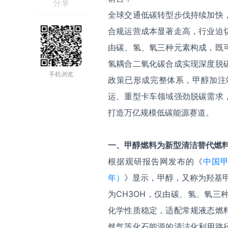
分享
全球交通低碳转型步伐持续加快
合规运营成本显著走高，行业迫
由碳、氢、氧三种元素构成，既
氢耦合二氧化碳合成实现深度脱
手机浏览
政策已形成完整体系，甲醇加注
运、重型卡车领域强劲脱碳需求
打造万亿规模低碳能源赛道。
一、
甲醇燃料
为
新型清洁替代燃
根据观研报告网发布的《
中国甲
年）
》显示，甲醇，又称为羟基甲烷、木
为CH3OH，仅由碳、氢、氧
化学性质稳定，适配常规液态燃
然气等化石能源的清洁化利用路