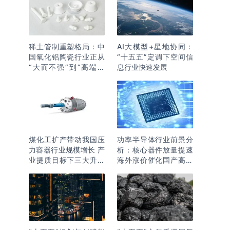
稀土管制重塑格局：中
AI大模型+星地协同：
国氧化铝陶瓷行业正从
“十五五”定调下空间信
“大而不强”到“高端突
息行业快速发展
围”
煤化工扩产带动我国压
功率半导体行业前景分
力容器行业规模增长 产
析：核心器件放量提速
业提质目标下三大升级
海外涨价催化国产高端
逻辑明确
化突围