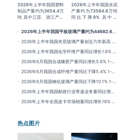
2026年上半年我国塑料
2026年上半年我国水泥
制品产量约为3654.4万
产量约为73584.8万吨
吨 其中江苏、浙江产量
同比下降8% 其中广
分别占比18.9%、
东、浙江和安徽分别排
16.0%
名前三
2026年上半年我国平板玻璃产量约为44682.6万
重量箱 同比下降5.7% 其中河北产量最多 占比16%
2026年上半年我国夹层玻璃产量创近六年新高 约
为7964.8万平方米 同比下降0.9%
2026年上半年我国化学纤维产量同比增长1.6% 其
中浙江、江苏产量分别占比42.03%、31.34%
2026年6月我国合成橡胶产量同比增长5.6% 1-6
月累计产量同比增长6.4%
2026年6月我国合成纤维产量同比下降5.4% 1-6
月累计产量为3815.7万吨 同比增长0.8%
2026年6月我国钢化玻璃产量同比下降10.1% 1-6
月累计产量同比下降8.4%
2026年上半年我国邮政行业寄递业务量同比增长
4.2% 业务收入同比增长6%
2026年上半年全国皮卡市场销量同比增长18% 出
口量同比增长34% 长城汽车销量领先
热点图片