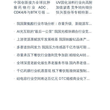
中国创新接力全球抗肿
UV固化涂料行业向高附
瘤药物行业 ADC、
加值渗透 竞争转向细分
CDK4/6与BTK引领 医
恒兴股份等专精特新小
保落地促专特药双渠道
巨人表现突出
格局成型
我国聚氨酯行业市场分析：存量升级、新能源车增
量爆发与内需托底
AI光互联的“最后一公里” 我国光模块耦合行业竞争
处于三角博弈格局
上游资源禀赋筑牢发展根基 我国钒酸钇晶体产能
领跑全球 行业有望迎来高速发展
多赛道协同发力 我国压力传感器千亿市场可期 市
场结构将向MEMS产品倾斜
存量承压下餐饮行业微利竞争加剧 精细化AI转型
与多元业态破解成本剪刀差
全球深度老龄化催生养老服务市场 国内养老借职
业资格制度迈向品质规范化发展
千亿药膳行业机遇显现 线下餐饮瓶颈倒逼预制
化、零食化转型 企业开启整合新局
硅电容行业空间将达百亿元 DTC规模商业化下
MOS为主流 国内量产导入、加速卡位VIC赛道