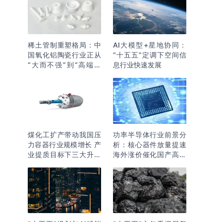
稀土管制重塑格局：中
AI大模型+星地协同：
国氧化铝陶瓷行业正从
“十五五”定调下空间信
“大而不强”到“高端突
息行业快速发展
围”
煤化工扩产带动我国压
功率半导体行业前景分
力容器行业规模增长 产
析：核心器件放量提速
业提质目标下三大升级
海外涨价催化国产高端
逻辑明确
化突围