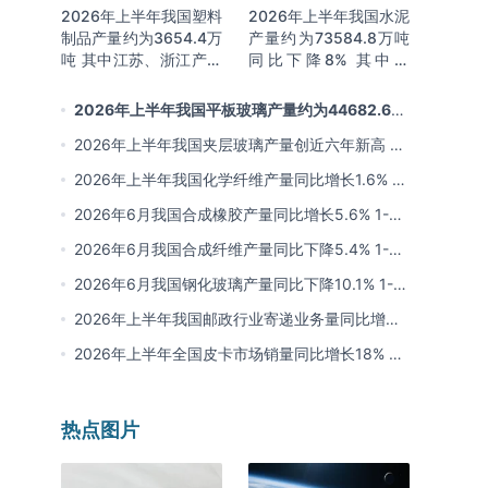
2026年上半年我国塑料
2026年上半年我国水泥
制品产量约为3654.4万
产量约为73584.8万吨
吨 其中江苏、浙江产量
同比下降8% 其中广
分别占比18.9%、
东、浙江和安徽分别排
16.0%
名前三
2026年上半年我国平板玻璃产量约为44682.6万
重量箱 同比下降5.7% 其中河北产量最多 占比16%
2026年上半年我国夹层玻璃产量创近六年新高 约
为7964.8万平方米 同比下降0.9%
2026年上半年我国化学纤维产量同比增长1.6% 其
中浙江、江苏产量分别占比42.03%、31.34%
2026年6月我国合成橡胶产量同比增长5.6% 1-6
月累计产量同比增长6.4%
2026年6月我国合成纤维产量同比下降5.4% 1-6
月累计产量为3815.7万吨 同比增长0.8%
2026年6月我国钢化玻璃产量同比下降10.1% 1-6
月累计产量同比下降8.4%
2026年上半年我国邮政行业寄递业务量同比增长
4.2% 业务收入同比增长6%
2026年上半年全国皮卡市场销量同比增长18% 出
口量同比增长34% 长城汽车销量领先
热点图片