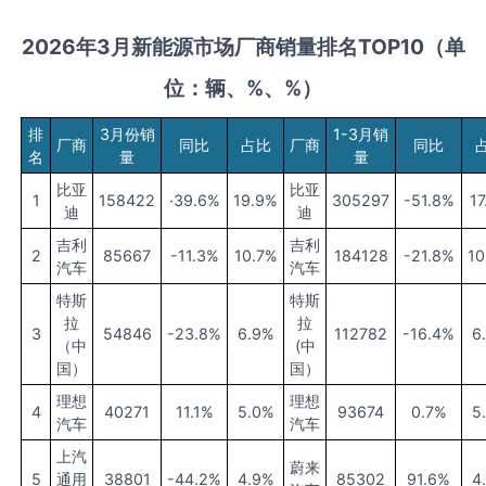
2026
年
3
月
新能源市场厂商销量排名TOP10
（单
位：辆、
%
、%
）
排
3月份销
1-3月销
厂商
同比
占比
厂商
同比
名
量
量
比亚
比亚
1
158422
·39.6%
19.9%
305297
-51.8%
17
迪
迪
吉利
吉利
2
85667
-11.3%
10.7%
184128
-21.8%
10
汽车
汽车
特斯
特斯
拉
拉
3
54846
-23.8%
6.9%
112782
-16.4%
6
（中
(中
国）
国）
理想
理想
4
40271
11.1%
5.0%
93674
0.7%
5
汽车
汽车
上汽
蔚来
5
通用
38801
-44.2%
4.9%
85302
91.6%
4