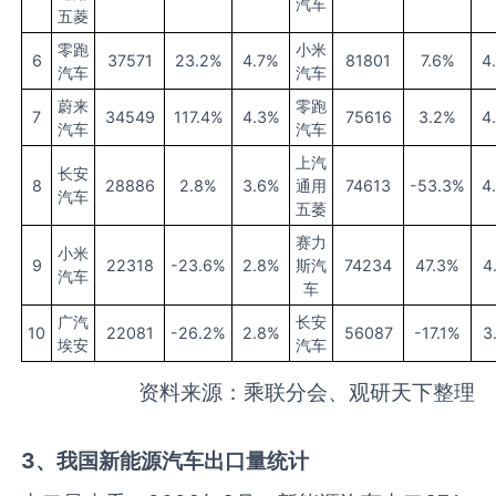
汽车
五菱
零跑
小米
6
37571
23.2%
4.7%
81801
7.6%
4
汽车
汽车
蔚来
零跑
7
34549
117.4%
4.3%
75616
3.2%
4
汽车
汽车
上汽
长安
8
28886
2.8%
3.6%
通用
74613
-53.3%
4
汽车
五萎
赛力
小米
9
22318
-23.6%
2.8%
斯汽
74234
47.3%
4
汽车
车
广汽
长安
10
22081
-26.2%
2.8%
56087
-17.1%
3
埃安
汽车
资料来源：乘联分会、观研天下整理
3
、我国新能源汽车
出口
量统计