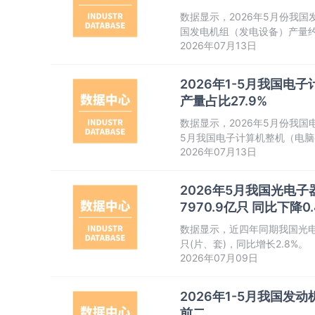
数据显示，2026年5月份我国发
国发电机组（发电设备）产量约为
2026年07月13日
组（发电设备）产量当期值和
2026年1-5月我国电子
产量占比27.9%
数据显示，2026年5月份我国电
5月我国电子计算机整机（电脑整
2026年07月13日
同期我国电子计算机整机（电
2026年5月我国光电子器
7970.9亿只 同比下降0.
数据显示，近四年同期我国光电子
只(片、套)，同比增长2.8%。
2026年07月09日
2026年1-5月我国
前二