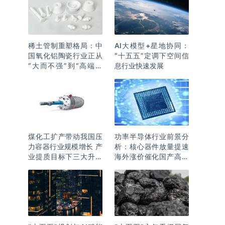
稀土管制重塑格局：中
AI大模型+星地协同：
国氧化铝陶瓷行业正从
“十五五”定调下空间信
“大而不强”到“高端突
息行业快速发展
围”
煤化工扩产带动我国压
功率半导体行业前景分
力容器行业规模增长 产
析：核心器件放量提速
业提质目标下三大升级
海外涨价催化国产高端
逻辑明确
化突围