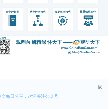
好文每日分享，欢迎关注公众号