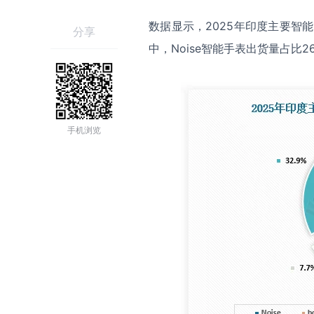
数据显示，2025年印度主要智能手表厂商
分享
中，Noise智能手表出货量占比26.
手机浏览