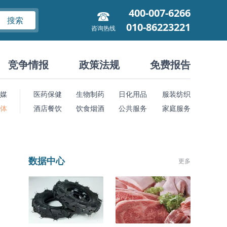
400-007-6266
搜索
010-86223221
咨询热线
竞争情报
政策法规
免费报告
媒
医药保健
生物制药
日化用品
服装纺织
 体
酒店餐饮
饮食烟酒
公共服务
家庭服务
数据中心
更多