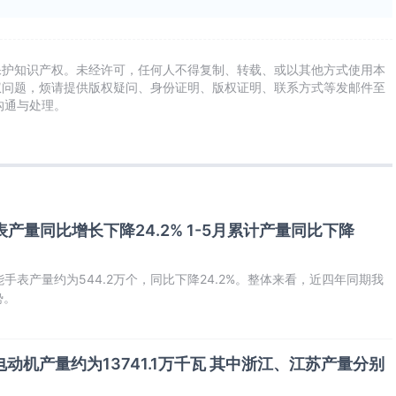
保护知识产权。未经许可，任何人不得复制、转载、或以其他方式使用本
权问题，烦请提供版权疑问、身份证明、版权证明、联系方式等发邮件至
及时沟通与处理。
表产量同比增长下降24.2% 1-5月累计产量同比下降
能手表产量约为544.2万个，同比下降24.2%。整体来看，近四年同期我
势。
流电动机产量约为13741.1万千瓦 其中浙江、江苏产量分别