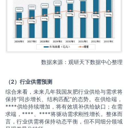
数据来源：观研天下数据中心整理
（
2
）
行业供需
预测
综合来看，未来几年我国灰肥行业供给与需求将
保持“同步增长、结构匹配”的态势。在供给端，
****供给持续增加，将有效填补供给缺口；在需
求端，****、****将驱动需求刚性增长。整体而
言，行业供需将保持动态平衡，但不同细分领域