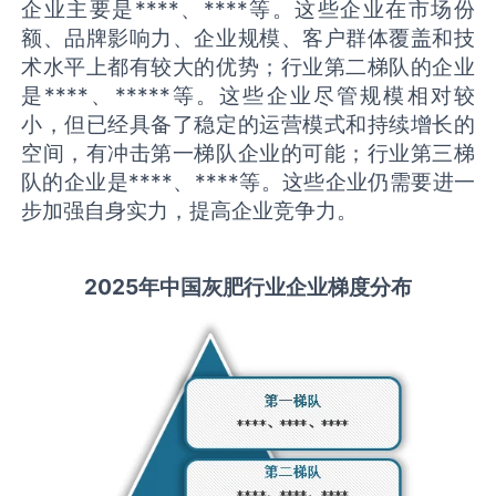
企业主要是****、****等。这些企业在市场份
额、品牌影响力、企业规模、客户群体覆盖和技
术水平上都有较大的优势；行业第二梯队的企业
是****、*****等。这些企业尽管规模相对较
小，但已经具备了稳定的运营模式和持续增长的
空间，有冲击第一梯队企业的可能；行业第三梯
队的企业是****、****等。这些企业仍需要进一
步加强自身实力，提高企业竞争力。
2025
年中国
灰肥
行业企业梯度分布