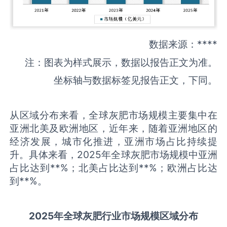
数据来源：****
注：图表为样式展示，数据以报告正文为准。
坐标轴与数据标签见报告正文，下同。
从区域分布来看，全球灰肥市场规模主要集中在
亚洲北美及欧洲地区，近年来，随着亚洲地区的
经济发展，城市化推进，亚洲市场占比持续提
升。具体来看，2025年全球灰肥市场规模中亚洲
占比达到**%；北美占比达到**%；欧洲占比达
到**%。
2025
年全球
灰肥
行业市场规模区域分布