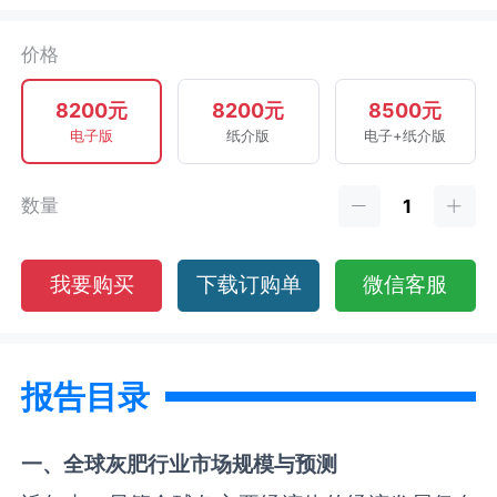
价格
8200元
8200元
8500元
电子版
纸介版
电子+纸介版
数量
我要购买
下载订购单
微信客服
报告目录
一、全球
灰肥
行业市场规模与预测