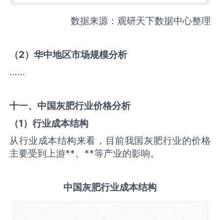
数据来源：观研天下数据中心整理
（
2
）华中地区市场规模分析
……
十一、中国
灰肥
行业价格分析
（
1
）行业成本结构
从行业成本结构来看，目前我国灰肥行业的价格
主要受到上游**、**等产业的影响。
中国
灰肥
行业成本结构