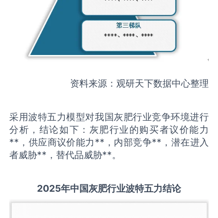
资料来源：观研天下数据中心整理
采用波特五力模型对我国灰肥行业竞争环境进行
分析，结论如下：灰肥行业的购买者议价能力
**，供应商议价能力**，内部竞争**，潜在进入
者威胁**，替代品威胁**。
2025
年中国
灰肥
行业波特五力结论