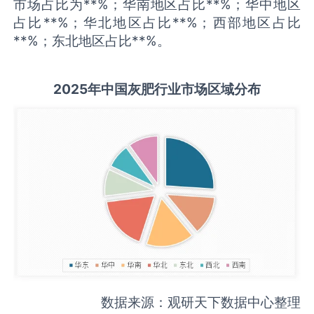
市场占比为**%；华南地区占比**%；华中地区
占比**%；华北地区占比**%；西部地区占比
**%；东北地区占比**%。
2025
年中国
灰肥
行业市场区域分布
数据来源：观研天下数据中心整理