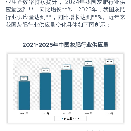
业生产效率持续提升， 2024年我国灰肥行业供
应量达到**，同比增长**%；2025年，我国灰肥
行业供应量达到**，同比增长达到**%。近年来
我国灰肥行业供应量变化具体如下图所示：
2021-2025
年中国
灰肥
行业供应量