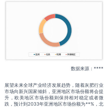
数据来源：****
展望未来全球产业经济发展趋势，随着灰肥行业
市场向新兴国家倾斜，亚洲地区市场份额将会提
升，欧美地区市场份额则保持相对稳定或者微
跌，预计到2033年亚洲地区市场份额为**%，北