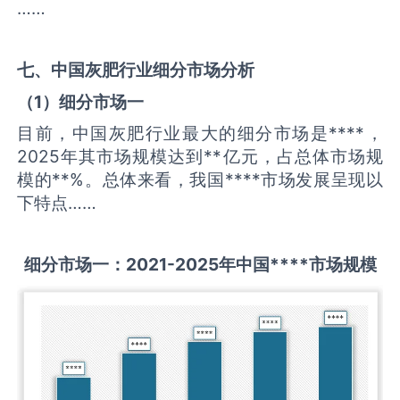
……
七、中国
灰肥
行业细分市场分析
（
1
）细分市场一
目前，中国灰肥行业最大的细分市场是****，
2025年其市场规模达到**亿元，占总体市场规
模的**%。总体来看，我国****市场发展呈现以
下特点……
细分市场一：
2021-2025
年中国
****
市场规模