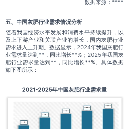
数据来源：****
五、中国
灰肥
行业需求情况分析
随着我国经济水平发展和消费水平持续提升，以
及上下游产业和关联产业的增长，国内灰肥行业
需求进入上升期。数据显示，2024年我国灰肥行
业需求量达到**，同比增长**%；2025年我国灰
肥行业需求量达到**，同比增长**%。具体数据
如下图所示：
2021-2025
年中国
灰肥
行业需求量