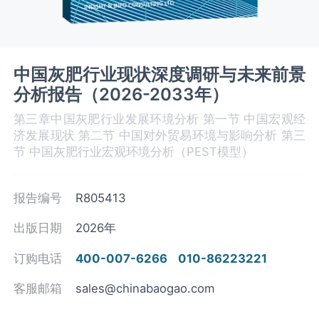
中国灰肥行业现状深度调研与未来前景
分析报告（2026-2033年）
第三章中国灰肥‌‌‌行业发展环境分析 第一节 中国宏观经
济发展现状 第二节 中国对外贸易环境与影响分析 第三
节 中国灰肥‌‌‌行业宏观环境分析（PEST模型）
报告编号
R805413
出版日期
2026年
订购电话
400-007-6266
010-86223221
客服邮箱
sales@chinabaogao.com