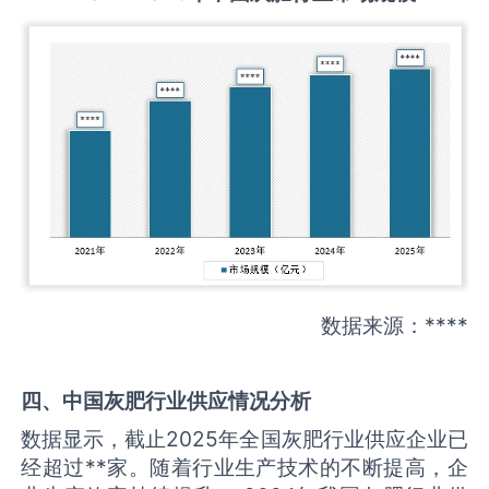
数据来源：****
四、中国
灰肥
行业供应情况分析
数据显示，截止2025年全国灰肥行业供应企业已
经超过**家。随着行业生产技术的不断提高，企