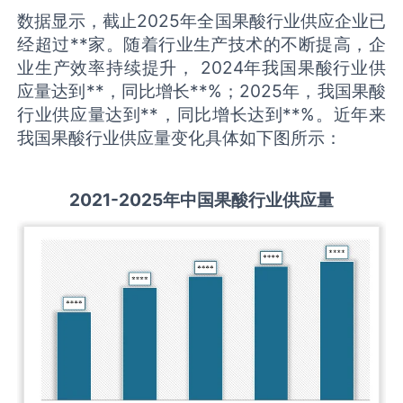
数据显示，截止2025年全国果酸行业供应企业已
经超过**家。随着行业生产技术的不断提高，企
业生产效率持续提升， 2024年我国果酸行业供
应量达到**，同比增长**%；2025年，我国果酸
行业供应量达到**，同比增长达到**%。近年来
我国果酸行业供应量变化具体如下图所示：
2021-2025
年中国
果酸
行业供应量