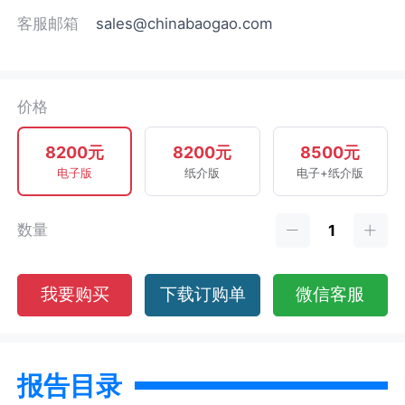
客服邮箱
sales@chinabaogao.com
价格
8200元
8200元
8500元
电子版
纸介版
电子+纸介版
数量
我要购买
下载订购单
微信客服
报告目录