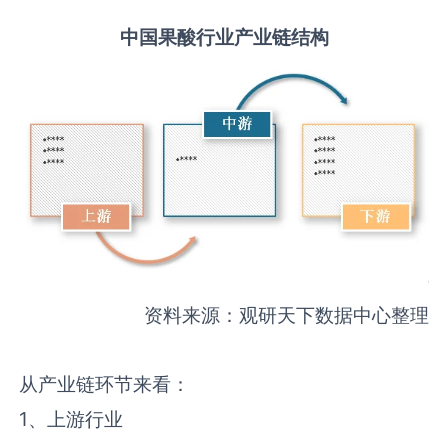
中国
果酸
行业产业链结构
资料来源：观研天下数据中心整理
从产业链环节来看：
1、上游行业