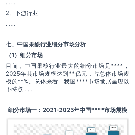
……
2、下游行业
……
七、中国
果酸
行业细分市场分析
（
1
）细分市场一
目前，中国果酸行业最大的细分市场是****，
2025年其市场规模达到**亿元，占总体市场规
模的**%。总体来看，我国****市场发展呈现以
下特点……
细分市场一：
2021-2025
年中国
****
市场规模