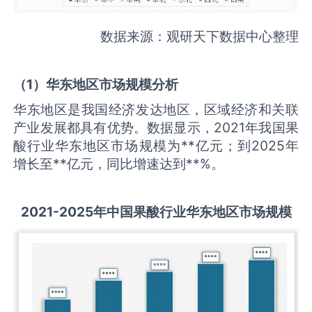
数据来源：观研天下数据中心整理
（
1
）华东地区市场规模分析
华东地区是我国经济发达地区，区域经济和关联
产业发展都具有优势。数据显示，2021年我国果
酸行业华东地区市场规模为**亿元；到2025年
增长至**亿元，同比增速达到**%。
2021-2025
年中国
果酸
行业华东地区市场规模