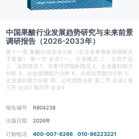
中国果酸行业发展趋势研究与未来前景
调研报告（2026-2033年）
第十一章 果酸行业企业分析（企业名单请咨询观研天
下客服） 第一节 企业1 一、企业概况 二、主营产品
三、运营情况 1、主要经济指标情况 2、企业盈利能力
分析 3、企业偿债能力分析 4、企业运营能力分析 5、
企业成长能力分析 四、公司优势分析 第二节 企业2 第
三节 企业3 第四节 企业4
报告编号
R804238
出版日期
2026年
订购电话
400-007-6266
010-86223221