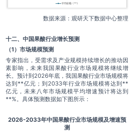
数据来源：观研天下数据中心整理
十二、中国
果酸
行业增长预测
（
1
）市场规模预测
专家指出，受需求及产业规模持续增长的推动因
素影响，未来我国果酸行业市场规模将继续增
长。预计到2026年底，我国果酸行业市场规模将
达到**亿元；到2033年行业市场规模将达到**
亿元，未来八年市场规模平均增速预计将达到
**%。具体预测数据如下图所示：
2026-2033
年中国
果酸
行业市场规模及增速预
测