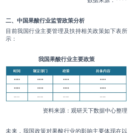
二、中国
果酸
行业监管政策分析
目前我国行业主要管理及扶持相关政策如下表所
示：
我国
果酸
行业主要政策
资料来源：观研天下数据中心整理
未来，我国政策对果酸行业的影响主要体现在以