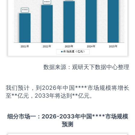
数据来源：观研天下数据中心整理
我们预计，到2026年中国****市场规模将增长
至**亿元，2033年将达到**亿元。
细分市场一：
202
6
-20
33年中国
****
市场规模
预测