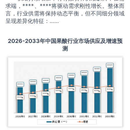
求端，****、****将驱动需求刚性增长。整体而
言，行业供需将保持动态平衡，但不同细分领域
呈现差异化特征：……
2026-2033
年中国
果酸
行业市场供应及增速预
测