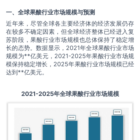
一、全球
果酸
行业市场规模与预测
近年来，尽管全球各主要经济体的经济发展仍存
在较多不确定因素，但全球经济整体已经进入复
苏阶段，果酸行业市场规模也总体保持了稳定增
长的态势。数据显示，2021年全球果酸行业市场
规模为**亿美元，2021-2025年果酸行业市场规
模保持稳定增长，2025年果酸行业市场规模已经
达到**亿美元。
2021-2025
年全球
果酸
行业市场规模