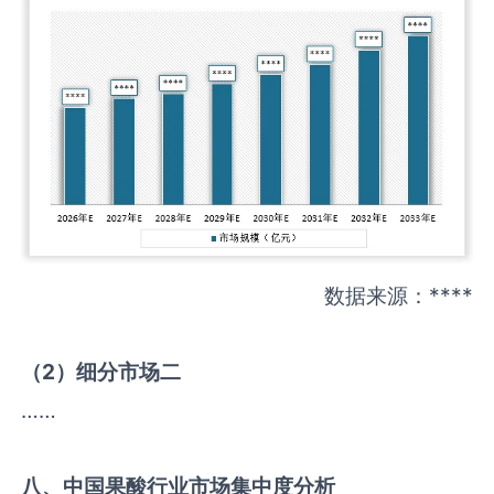
数据来源：****
（
2
）细分市场二
……
八、中国
果酸
行业市场集中度分析