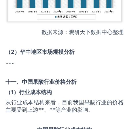
数据来源：观研天下数据中心整理
（
2
）华中地区市场规模分析
……
十一、中国
果酸
行业价格分析
（
1
）行业成本结构
从行业成本结构来看，目前我国果酸行业的价格
主要受到上游**、**等产业的影响。