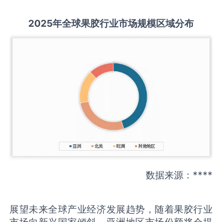
2025
年全球
果胶
行业市场规模区域分布
数据来源：****
展望未来全球产业经济发展趋势，随着果胶行业
市场向新兴国家倾斜，亚洲地区市场份额将会提