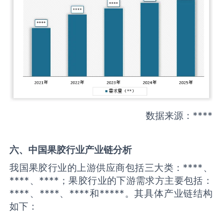
数据来源：****
六、中国
果胶
行业产业链分析
我国果胶行业的上游供应商包括三大类：****、
****、****；果胶行业的下游需求方主要包括：
****、****、****和*****。其具体产业链结构
如下：