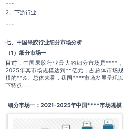
……
2、下游行业
……
七、中国
果胶
行业细分市场分析
（
1
）细分市场一
目前，中国果胶行业最大的细分市场是****，
2025年其市场规模达到**亿元，占总体市场规
模的**%。总体来看，我国****市场发展呈现以
下特点……
细分市场一：
2021-2025
年中国
****
市场规模