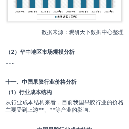
数据来源：观研天下数据中心整理
（
2
）华中地区市场规模分析
……
十一、中国
果胶
行业价格分析
（
1
）行业成本结构
从行业成本结构来看，目前我国果胶行业的价格
主要受到上游**、**等产业的影响。