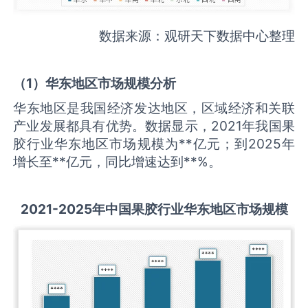
数据来源：观研天下数据中心整理
（
1
）华东地区市场规模分析
华东地区是我国经济发达地区，区域经济和关联
产业发展都具有优势。数据显示，2021年我国果
胶行业华东地区市场规模为**亿元；到2025年
增长至**亿元，同比增速达到**%。
2021-2025
年中国
果胶
行业华东地区市场规模