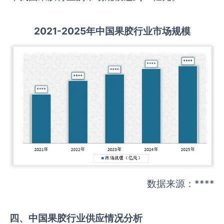
2021-2025
年中国
果胶
行业市场规模
数据来源：****
四、中国
果胶
行业供应情况分析