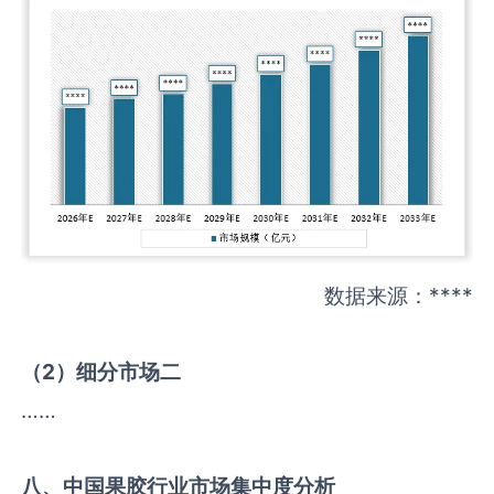
数据来源：****
（
2
）细分市场二
……
八、中国
果胶
行业市场集中度分析