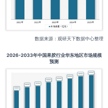
数据来源：观研天下数据中心整理
2026-2033
年中国
果胶
行业华东地区市场规模
预测