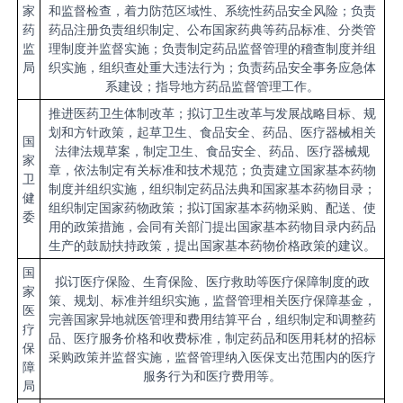
家
和监督检查，着力防范区域性、系统性药品安全风险；负责
药
药品注册负责组织制定、公布国家药典等药品标准、分类管
监
理制度并监督实施；负责制定药品监督管理的稽查制度并组
局
织实施，组织查处重大违法行为；负责药品安全事务应急体
系建设；指导地方药品监督管理工作。
推进医药卫生体制改革；拟订卫生改革与发展战略目标、规
划和方针政策，起草卫生、食品安全、药品、医疗器械相关
国
法律法规草案，制定卫生、食品安全、药品、医疗器械规
家
章，依法制定有关标准和技术规范；负责建立国家基本药物
卫
制度并组织实施，组织制定药品法典和国家基本药物目录；
健
组织制定国家药物政策；拟订国家基本药物采购、配送、使
委
用的政策措施，会同有关部门提出国家基本药物目录内药品
生产的鼓励扶持政策，提出国家基本药物价格政策的建议。
国
拟订医疗保险、生育保险、医疗救助等医疗保障制度的政
家
策、规划、标准并组织实施，监督管理相关医疗保障基金，
医
完善国家异地就医管理和费用结算平台，组织制定和调整药
疗
品、医疗服务价格和收费标准，制定药品和医用耗材的招标
保
采购政策并监督实施，监督管理纳入医保支出范围内的医疗
障
服务行为和医疗费用等。
局