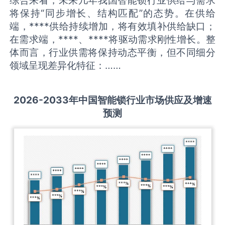
综合来看，未来几年我国智能锁行业供给与需求
将保持“同步增长、结构匹配”的态势。在供给
端，****供给持续增加，将有效填补供给缺口；
在需求端，****、****将驱动需求刚性增长。整
体而言，行业供需将保持动态平衡，但不同细分
领域呈现差异化特征：……
2026-2033
年中国
智能锁
行业市场供应及增速
预测