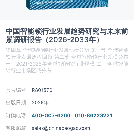
中国智能锁行业发展趋势研究与未来前
景调研报告（2026-2033年）
第四章 全球智能锁‌‌‌行业发展现状分析 第一节 全球智能
锁‌‌‌行业发展历程回顾 第二节 全球智能锁‌‌‌行业规模分布
一、2021-2025年全球智能锁‌‌‌行业规模 二、全球智能
锁行业市场区域分布
报告编号
R801570
出版日期
2026年
订购电话
400-007-6266
010-86223221
客服邮箱
sales@chinabaogao.com