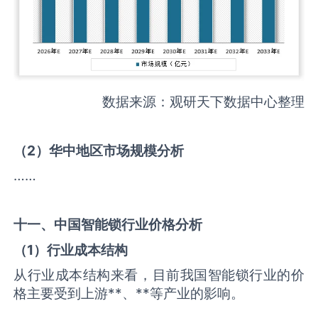
数据来源：观研天下数据中心整理
（
2
）华中地区市场规模分析
……
十一、中国
智能锁
行业价格分析
（
1
）行业成本结构
从行业成本结构来看，目前我国智能锁行业的价
格主要受到上游**、**等产业的影响。