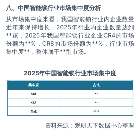
八、中国
智能锁
行业市场集中度分析
从市场集中度来看，我国智能锁行业内企业数量
近年来保持增长，2025年行业内企业数量达到
**家，2025年我国智能锁行业企业CR4的市场
份额为**%，CR8的市场份额为**%，行业市场
集中度**，整体属于**型市场。
2025
年中国
智能锁
行业市场集中度
资料来源：观研天下数据中心整理