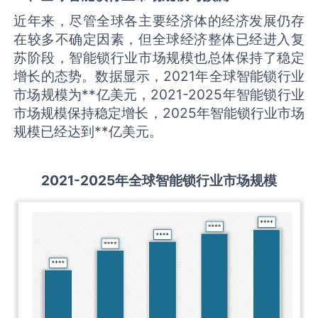
近年来，尽管全球各主要经济体的经济发展仍存
在较多不确定因素，但全球经济整体已经进入复
苏阶段，智能锁行业市场规模也总体保持了稳定
增长的态势。数据显示，2021年全球智能锁行业
市场规模为**亿美元，2021-2025年智能锁行业
市场规模保持稳定增长，2025年智能锁行业市场
规模已经达到**亿美元。
2021-2025
年全球
智能锁
行业市场规模