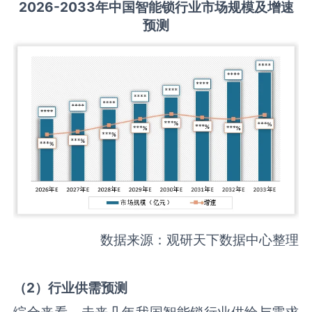
2026-2033
年中国
智能锁
行业市场规模及增速
预测
数据来源：观研天下数据中心整理
（
2
）
行业供需
预测