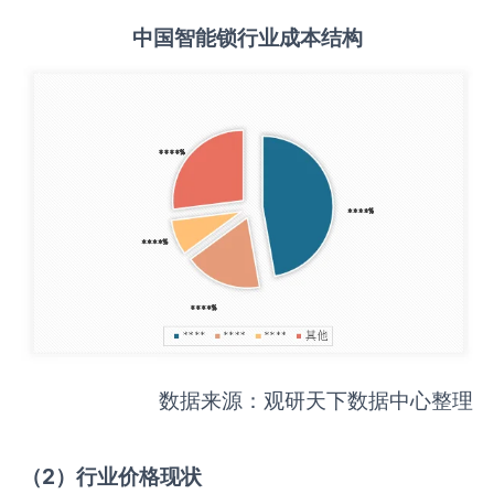
中国
智能锁
行业成本结构
数据来源：观研天下数据中心整理
（
2
）行业价格现状