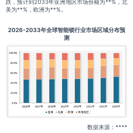
跌，预计到2033年亚洲地区市场份额为**%，北
美为**%，欧洲为**%。
2026-2033
年全球
智能锁
行业市场区域分布预
测
数据来源：****