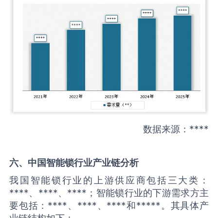
数据来源：****
六、中国
智能锁
行业产业链分析
我国智能锁行业的上游供应商包括三大类：
****、****、****；智能锁行业的下游需求方主
要包括：****、****、****和*****。其具体产
业链结构如下：