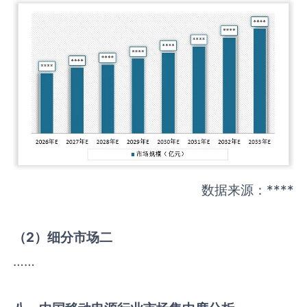
数据来源：****
（
2
）细分市场二
……