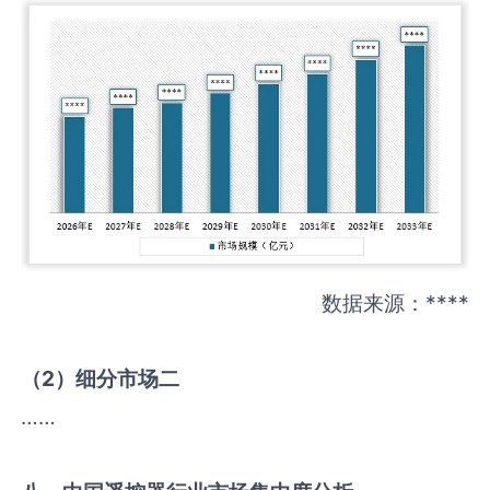
数据来源：****
（
2
）细分市场二
……