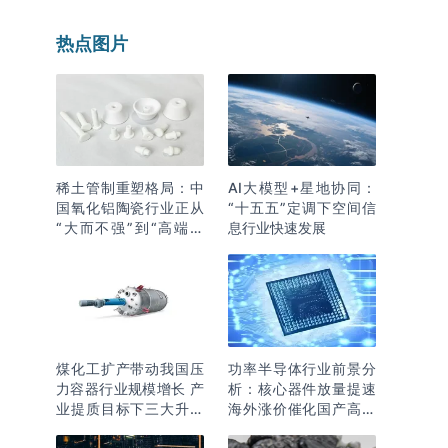
热点图片
稀土管制重塑格局：中
AI大模型+星地协同：
国氧化铝陶瓷行业正从
“十五五”定调下空间信
“大而不强”到“高端突
息行业快速发展
围”
煤化工扩产带动我国压
功率半导体行业前景分
力容器行业规模增长 产
析：核心器件放量提速
业提质目标下三大升级
海外涨价催化国产高端
逻辑明确
化突围