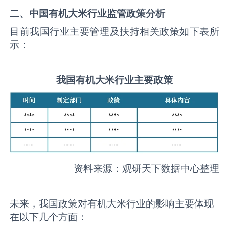
二、中国
有机大米
行业监管政策分析
目前我国行业主要管理及扶持相关政策如下表所
示：
我国
有机大米
行业主要政策
资料来源：观研天下数据中心整理
未来，我国政策对有机大米行业的影响主要体现
在以下几个方面：