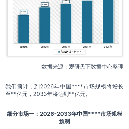
数据来源：观研天下数据中心整理
我们预计，到2026年中国****市场规模将增长
至**亿元，2033年将达到**亿元。
细分市场一：
202
6
-20
33年中国
****
市场规模
预测