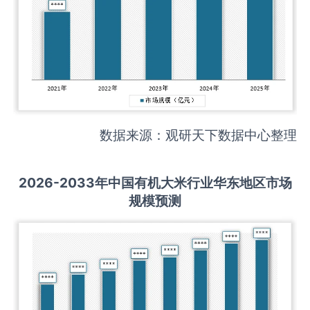
数据来源：观研天下数据中心整理
2026-2033
年中国
有机大米
行业华东地区市场
规模预测