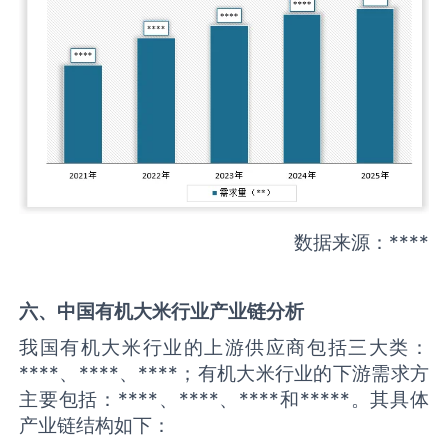
数据来源：****
六、中国
有机大米
行业产业链分析
我国有机大米行业的上游供应商包括三大类：
****、****、****；有机大米行业的下游需求方
主要包括：****、****、****和*****。其具体
产业链结构如下：