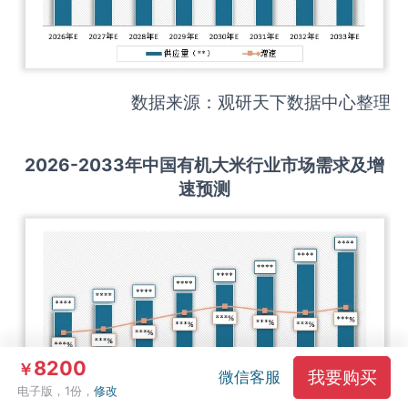
数据来源：观研天下数据中心整理
2026-2033
年中国
有机大米
行业市场需求及增
速预测
8200
￥
我要购买
微信客服
电子版，1份，
修改