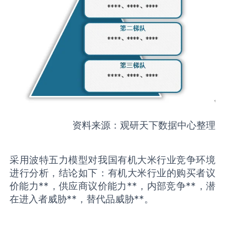
资料来源：观研天下数据中心整理
采用波特五力模型对我国有机大米行业竞争环境
进行分析，结论如下：有机大米行业的购买者议
价能力**，供应商议价能力**，内部竞争**，潜
在进入者威胁**，替代品威胁**。