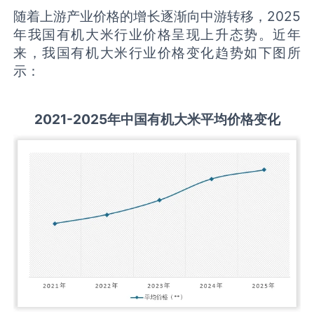
随着上游产业价格的增长逐渐向中游转移，2025
年我国有机大米行业价格呈现上升态势。近年
来，我国有机大米行业价格变化趋势如下图所
示：
2021-2025
年中国
有机大米
平均价格变化