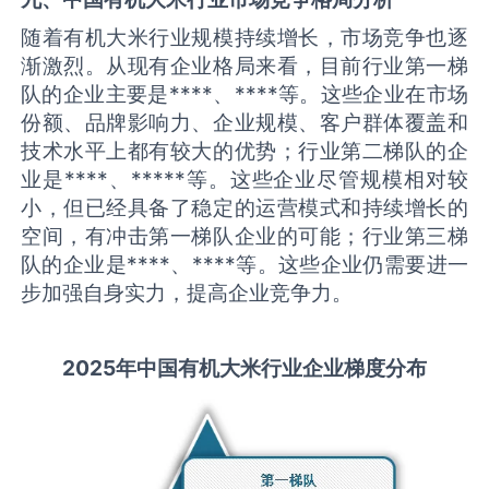
随着有机大米行业规模持续增长，市场竞争也逐
渐激烈。从现有企业格局来看，目前行业第一梯
队的企业主要是****、****等。这些企业在市场
份额、品牌影响力、企业规模、客户群体覆盖和
技术水平上都有较大的优势；行业第二梯队的企
业是****、*****等。这些企业尽管规模相对较
小，但已经具备了稳定的运营模式和持续增长的
空间，有冲击第一梯队企业的可能；行业第三梯
队的企业是****、****等。这些企业仍需要进一
步加强自身实力，提高企业竞争力。
2025
年中国
有机大米
行业企业梯度分布