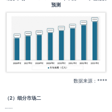
预测
数据来源：****
（
2
）细分市场二
……