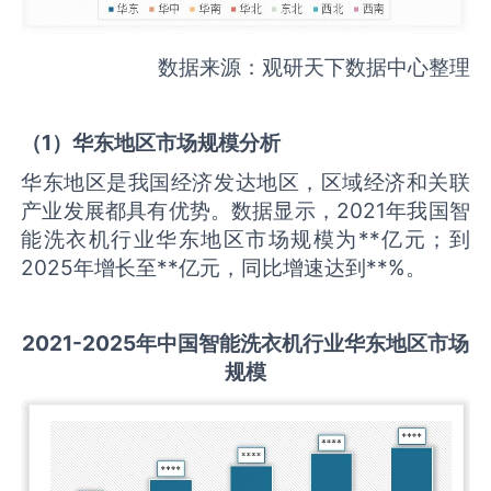
数据来源：观研天下数据中心整理
（
1
）华东地区市场规模分析
华东地区是我国经济发达地区，区域经济和关联
产业发展都具有优势。数据显示，2021年我国智
能洗衣机行业华东地区市场规模为**亿元；到
2025年增长至**亿元，同比增速达到**%。
2021-2025
年中国
智能洗衣机
行业华东地区市场
规模