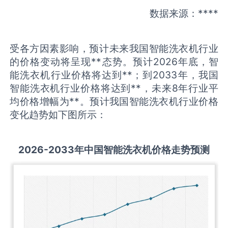
数据来源：****
受各方因素影响，预计未来我国智能洗衣机行业
的价格变动将呈现**态势。预计2026年底，智
能洗衣机行业价格将达到**；到2033年，我国
智能洗衣机行业价格将达到**，未来8年行业平
均价格增幅为**。预计我国智能洗衣机行业价格
变化趋势如下图所示：
2026-2033
年中国
智能洗衣机
价格走势预测