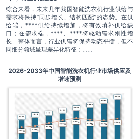
综合来看，未来几年我国智能洗衣机行业供给与
需求将保持“同步增长、结构匹配”的态势。在供
给端，****供给持续增加，将有效填补供给缺
口；在需求端，****、****将驱动需求刚性增
长。整体而言，行业供需将保持动态平衡，但不
同细分领域呈现差异化特征：……
2026-2033
年中国
智能洗衣机
行业市场供应及
增速预测