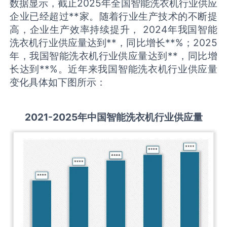
数据显示，截止2025年全国智能洗衣机行业供应
企业已经超过**家。随着行业生产技术的不断提
高，企业生产效率持续提升， 2024年我国智能
洗衣机行业供应量达到**，同比增长**%；2025
年，我国智能洗衣机行业供应量达到**，同比增
长达到**%。近年来我国智能洗衣机行业供应量
变化具体如下图所示：
2021-2025
年中国
智能洗衣机
行业供应量