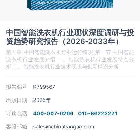
中国智能洗衣机行业现状深度调研与投
资趋势研究报告（2026-2033年）
第五章 中国智能洗衣机‌‌‌行业运行情况 第一节 中国智能
洗衣机‌‌‌行业发展介绍 一、智能洗衣机行业发展特点分
析 二、智能洗衣机行业技术现状与创新情况分析
报告编号
R799567
出版日期
2026年
订购电话
400-007-6266
010-86223221
客服邮箱
sales@chinabaogao.com