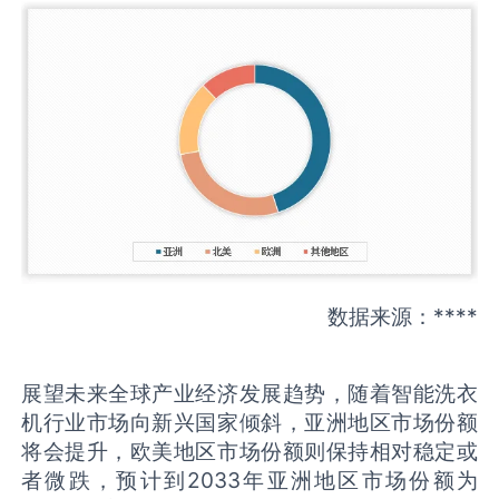
数据来源：****
展望未来全球产业经济发展趋势，随着智能洗衣
机行业市场向新兴国家倾斜，亚洲地区市场份额
将会提升，欧美地区市场份额则保持相对稳定或
者微跌，预计到2033年亚洲地区市场份额为