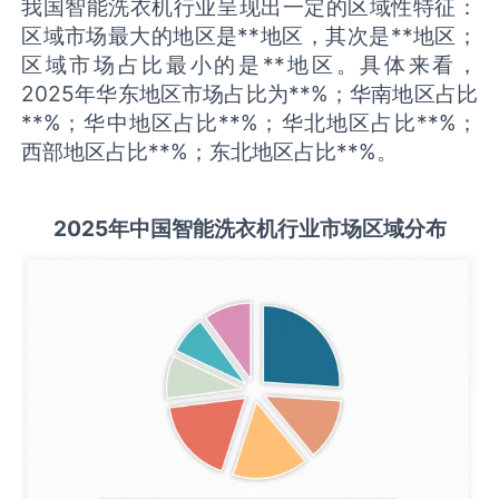
我国智能洗衣机行业呈现出一定的区域性特征：
区域市场最大的地区是**地区，其次是**地区；
区域市场占比最小的是**地区。具体来看，
2025年华东地区市场占比为**%；华南地区占比
**%；华中地区占比**%；华北地区占比**%；
西部地区占比**%；东北地区占比**%。
2025
年中国
智能洗衣机
行业市场区域分布