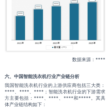
数据来源：****
六、中国
智能洗衣机
行业产业链分析
我国智能洗衣机行业的上游供应商包括三大类：
****、****、****；智能洗衣机行业的下游需求
方主要包括：****、****、****和*****。其具
体产业链结构如下：